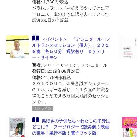
価格:
1,760円/税込
パラレルワールドを超えてやってきたア
ドロニス、嵐のように語り去っていった
怒涛の1日の全記録
＜イベント＞ 「アシュタール・フ
ルトランスセッション（個人）」２０１
９春 各５０分 通訳有り ｂｙテリ
ー・サイモン
著者
: テリー・サイモン、アシュタール
発行日
: 2019年05月24日
価格:
41,759円/税込
ＳＯＬＤＯＵＴ。金星意識アシュタール
のエネルギーを感じ、１１次元の知識を
得ることができる毎回大好評のセッショ
ンです。
オンライン
奥行きの子供たち～わたしの半身は
どこに？ ヌーソロジーで読み解く映画
の世界￤単行本版￤電子ブック版