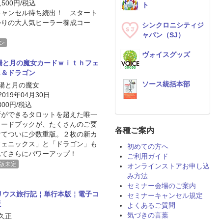
,500円/税込
ト
キャンセル待ち続出！ スタート
かりの大人気ヒーラー養成コー
シンクロニシティジ
ャパン（SJ）
ン
ヴォイスグッズ
陽と月の魔女カードｗｉｔｈフェ
ス＆ドラゴン
ソース統括本部
太陽と月の魔女
 2019年04月30日
300円/税込
断ができるタロットを超えた唯一
カードブックが、たくさんのご要
各種ご案内
けてついに少数重版。２枚の新カ
フェニックス」と「ドラゴン」も
初めての方へ
れてさらにパワーアップ！
ご利用ガイド
版未定
オンラインストアお申し込
み方法
セミナー会場のご案内
リウス旅行記￤単行本版￤電子コ
セミナーキャンセル規定
版
よくあるご質問
気づきの言葉
松久正