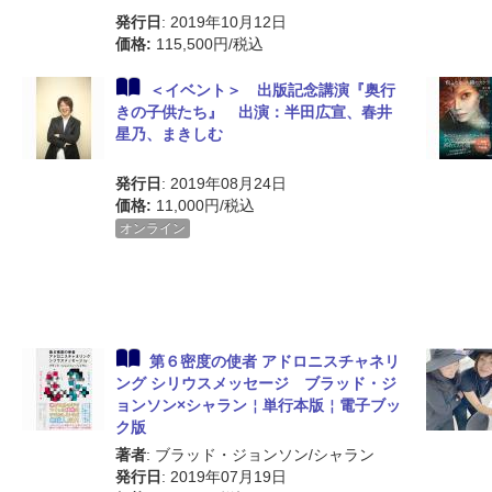
発行日
: 2019年10月12日
価格:
115,500円/税込
＜イベント＞ 出版記念講演『奥行
きの子供たち』 出演：半田広宣、春井
星乃、まきしむ
発行日
: 2019年08月24日
価格:
11,000円/税込
オンライン
第６密度の使者 アドロニスチャネリ
ング シリウスメッセージ ブラッド・ジ
ョンソン×シャラン￤単行本版￤電子ブッ
ク版
著者
: ブラッド・ジョンソン/シャラン
発行日
: 2019年07月19日