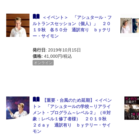
＜イベント＞ 「アシュタール・フ
ルトランスセッション（個人）」 ２０
１９秋 各５０分 通訳有り ｂｙテリ
ー・サイモン
発行日
: 2019年10月15日
価格:
41,000円/税込
オンライン
【重要・台風のため延期】＜イベン
ト＞ 「アシュタールの学校～リアライ
メント・プログラム～レベル２」（※対
象：レベル１修了者様） ２０１９秋
２ｄａｙ 通訳有り ｂｙテリー・サイ
モン