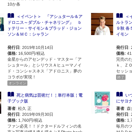
10か条
＜イベント＞ 「アシュタール＆ア
＜
ドロニス～ダブル・チャネリング」 ｂ
ルトラン
ｙテリー・サイモン＆ブラッド・ジョン
９秋 各
ソン＆ＭＣ：シャラン
イモン
発行日
: 2019年10月14日
発行日
:
価格:
16,500円/税込
価格:
41
金星からのアセンデッド・マスター「ア
完売の
シュタール」とシリウスＡヒューマノイ
ｋ、Ｚ
ド・コンシャスネス「アドロニス」夢の
セッシ
コラボが実現！
終了
オンライン
死と病気は芸術だ！￤単行本版￤電
い
子ブック版
にサヨ
著者
: 松久 正
著者
: 
発行日
: 2019年09月30日
発行日
:
価格:
1,760円/税込
価格:
1,
ファン必見！！ドクタードルフィンの名
毎月の