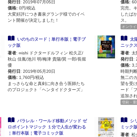
発行日
: 2019年07月05日
価格:
60
価格:
0円/税込
完売。
大変好評につき書泉グランデ様でのイベ
したば
ント開催が決定しました！
ス。
オンライ
いのちのヌード￤単行本版￤電子ブ
太
ック版
ニック
著者
: ∞ishi ドクタードルフィン 松久正/
著者
: 
秋山 佳胤/池川 明/梅津 貴陽/巽 一郎/長堀
発行日
:
優
価格:
3,
発行日
: 2019年05月20日
時期判
価格:
1,760円/税込
無二の
まっさらな命と真剣に向き合う医師たち
望を受
のプロジェクト「ヘンタイドクターズ」
ード「
追加さ
増刷・重
パラレル・ワールド移動メソッド ゼ
シ
ロポイントマジック １分で人生が変わる
ミック
￤単行本版￤電子コミック版
著者
: 