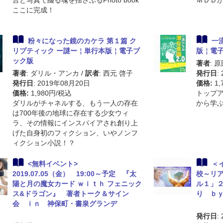
言と写真で綴る魂を揺さぶるPhoto book
ＭＤＤ
ここに完成！
粉々になった鏡のカケラ 第１篇 ク
一
リプティック ー謎ー￤単行本版￤電子ブ
版￤電
ック版
著者
: 
著者
: ダリル・アンカ
/
訳者
: 西元 啓子
発行日
:
発行日
: 2019年08月20日
価格:
1,
価格:
1,980円/税込
トップ
ダリルがチャネルする、もう一人の存在
から学
は700年後の地球に存在する少女ウィ
ラ、その情報にインスパイアされ創り上
げた自身初のフィクション、いやノンフ
ィクション小説！？
<無料イベント>
＜
2019.07.05（金） 19:00～予定 『太
校～リ
陽と月の魔女カード ｗｉｔｈ フェニック
ル１」
ス&ドラゴン』 著者トーク＆サイン
り ｂ
会 ｉｎ 神保町・書泉グランデ
発行日
: