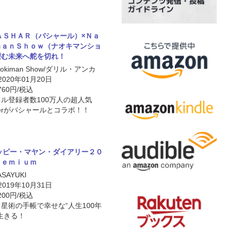
ＡＳＨＡＲ（バシャール）×Ｎａ
ｍａｎＳｈｏｗ（ナオキマンショ
望む未来へ舵を切れ！
Naokiman Show/ダリル・アンカ
 2020年01月20日
760円/税込
ル登録者数100万人の超人気
uberがバシャールとコラボ！！
ッピー・マヤン・ダイアリー２０
ｒｅｍｉｕｍ
ASAYUKI
 2019年10月31日
200円/税込
星術の手帳で幸せな“人生100年
生きる！