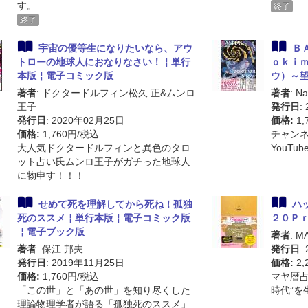
す。
終了
終了
宇宙の優等生になりたいなら、アウ
Ｂ
トローの地球人におなりなさい！￤単行
ｏｋｉ
本版￤電子コミック版
ウ）～
著者
: ドクタードルフィン松久 正&ムンロ
著者
: 
王子
発行日
:
発行日
: 2020年02月25日
価格:
1,
価格:
1,760円/税込
チャンネ
大人気ドクタードルフィンと異色のタロ
YouT
ット占い氏ムンロ王子がガチった地球人
に物申す！！！
せめて死を理解してから死ね！孤独
ハ
死のススメ￤単行本版￤電子コミック版
２０Ｐ
￤電子ブック版
著者
: M
著者
: 保江 邦夫
発行日
:
発行日
: 2019年11月25日
価格:
2,
価格:
1,760円/税込
マヤ暦占
「この世」と「あの世」を知り尽くした
時代”を
理論物理学者が語る「孤独死のススメ」