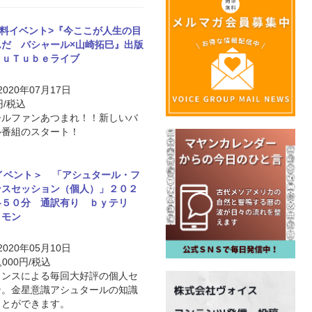
無料イベント>『今ここが人生の目
んだ バシャール×山崎拓巳』出版
ｏｕＴｕｂｅライブ
 2020年07月17日
円/税込
ールファンあつまれ！！新しいバ
ル番組のスタート！
イベント＞ 「アシュタール・フ
ンスセッション（個人）」２０２
各５０分 通訳有り ｂｙテリ
イモン
 2020年05月10日
,000円/税込
ランスによる毎回大好評の個人セ
ン。金星意識アシュタールの知識
ことができます。