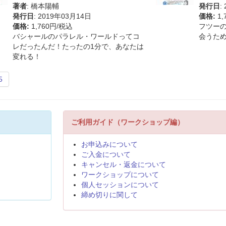
著者
: 橋本陽輔
発行日
:
発行日
: 2019年03月14日
価格:
1,
価格:
1,760円/税込
フツーの
バシャールのパラレル・ワールドってコ
会うた
レだったんだ！たったの1分で、あなたは
変れる！
5
ご利用ガイド（ワークショップ編）
お申込みについて
ご入金について
キャンセル・返金について
ワークショップについて
個人セッションについて
締め切りに関して