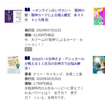
＜オンライン占いサロン＞ 龍神の
館：龍神カードによる個人鑑定 各３０
分 ｂｙ七海 虹
発行日
: 2020年07月22日
価格:
11,000円/税込
今、大ブームの“龍神”によるカード・セ
ッション！！
終了
おねがい☆女神さま－アシュタール
が教える１１次元の女神力でお悩み解
決！
著者
: テリー・サイモンズ、矢尾こと葉
発行日
: 2020年05月25日
価格:
1,760円/税込
水瓶座時代の人生をハッピーに変えてく
れるパワーとは？ 女子力？ 男子
力？ いいえ、女神力です。