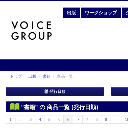
出版
ワークショップ
トップ
/
出版
/
書籍
/
商品一覧
発行日順
"書籍" の 商品一覧 (発行日順)
1
...
3
4
5
<
6
>
7
8
9
...
1