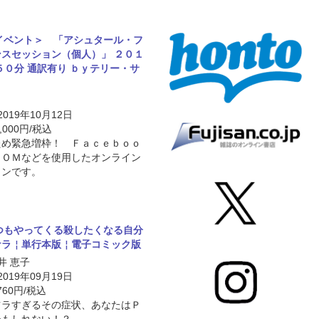
イベント＞ 「アシュタール・フ
スセッション（個人）」 ２０１
５０分 通訳有り ｂｙテリー・サ
 2019年10月12日
,000円/税込
ため緊急増枠！ Ｆａｃｅｂｏｏ
ＯＯＭなどを使用したオンライン
ョンです。
つもやってくる殺したくなる自分
ナラ￤単行本版￤電子コミック版
森井 恵子
 2019年09月19日
760円/税込
ツラすぎるその症状、あなたはＰ