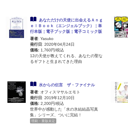
あなただけの天使に出会えるＡｎｇ
ｅｌＢｏｏｋ（エンジェルブック）￤単
行本版￤電子ブック版￤電子コミック版
著者
: Yasuko
発行日
: 2020年04月24日
価格:
1,760円/税込
12の天使が教えてくれる、あなたの聖な
るギフトと生まれてきた理由
水からの伝言 ザ・ファイナル
著者
: オフィスマサルエモト
発行日
: 2019年12月10日
価格:
2,200円/税込
世界中が感動した「水の氷結結晶写真
集」シリーズ、ついに完結！
増刷・重版未定