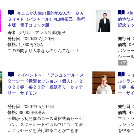
今ここが人生の目的地なんだ ＢＡ
<
ＳＨＡＲ（バシャール）×山崎拓巳￤単行
的地な
本版￤電子コミック版
記念Ｙ
著者
: ダリル・アンカ/山﨑拓巳
発行日
: 2020年07月20日
発行日
:
価格:
1,760円/税込
価格:
0
この瞬間より大事なものなんてない ！！
バシャ
シャー
終了
＜イベント＞ 「アシュタール・ス
＜
ターシード覚醒セッション（個人）」２
ルトラ
０２０春 各２０分 通訳有り ｂｙテ
０春 
リー・サイモン
ー・サ
発行日
: 2020年05月14日
発行日
:
価格:
38,000円/税込
価格:
48
今期から初開催のコース選択式新セッシ
フルト
ョン。スターシードやカルマについて深
ッショ
いメッセージを受け取ることができま
を得る