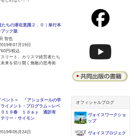
かもしれない！？
流たちの潜在意識２．０￤単行本
子ブック版
原田 智也
 2019年07月19日
760円/税込
アスリート、カリスマ経営者たち
ぶ未来を切り開く無敵の思考術
イベント＞ 「アシュタールの学
オフィシャルブログ
アライメント・プログラム～レベ
２０１９春 １ｄａｙ 通訳有
ヴォイスワークショ
ｙテリー・サイモン
ップ
 2019年05月24日
ヴォイスプロジェク