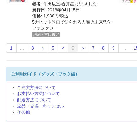
著者
: 半田広宣/春井星乃/まきしむ
発行日
: 2019年04月15日
価格:
1,980円/税込
5大ヒット映画で語られる人類近未来哲学
ファンタジー
増刷・重版未定
1
...
3
4
5
<
6
>
7
8
9
...
1
ご利用ガイド（グッズ・ブック編）
ご注文方法について
お支払い方法について
配送方法について
返品・交換・キャンセル
その他