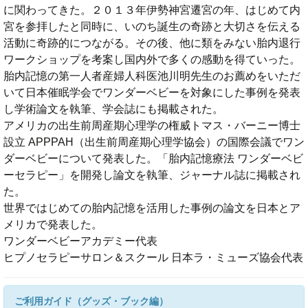
に関わってきた。２０１３年伊勢神宮遷宮の年、はじめて内
宮を参拝したと同時に、いのち誕生の奇跡と大切さを伝える
活動に奇跡的につながる。その後、他に類をみない胎内退行
ワークショップを考案し国内外で多くの感動を得ていった。
胎内記憶の第一人者産婦人科医池川明先生のお薦めをいただ
いて日本催眠学会でワンダーベビーを対象にした事例を発表
し学術論文を執筆、学会誌にも掲載された。
アメリカの出生前周産期心理学の権威トマス・バーニー博士
設立 APPPAH（出生前周産期心理学協会）の国際会議でワン
ダーベビーについて発表した。「胎内記憶療法 ワンダーベビ
ーセラピー」を開発し論文を執筆、ジャーナル誌に掲載され
た。
世界ではじめての胎内記憶を活用した事例の論文を日本とア
メリカで発表した。
ワンダーベビーアカデミー代表
ヒプノセラピーサロン＆スクール 日本ラ・ミューズ協会代表
ご利用ガイド（グッズ・ブック編）