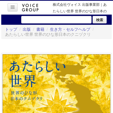
株式会社ヴォイス 出版事業部｜あ
たらしい世界 世界のひな形日本の
クニヅクリ
検索
トップ
/
出版
/
書籍
/
生き方・セルフヘルプ
/
あたらしい世界 世界のひな形日本のクニヅクリ