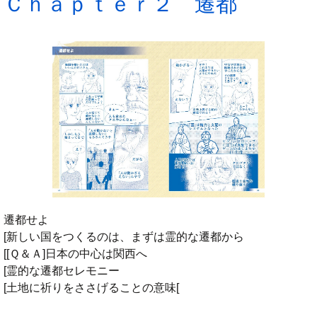
Ｃｈａｐｔｅｒ２ 遷都
遷都せよ
[新しい国をつくるのは、まずは霊的な遷都から
[[Ｑ＆Ａ]日本の中心は関西へ
[霊的な遷都セレモニー
[土地に祈りをささげることの意味[