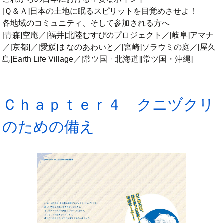
[Ｑ＆Ａ]日本の土地に眠るスピリットを目覚めさせよ！
各地域のコミュニティ、そして参加される方へ
[青森]空庵／[福井]北陸むすびのプロジェクト／[岐阜]アマナ
／[京都]／[愛媛]まなのあわいと／[宮崎]ソラウミの庭／[屋久
島]Earth Life Village／[常ツ国・北海道][常ツ国・沖縄]
Ｃｈａｐｔｅｒ４ クニヅクリ
のための備え