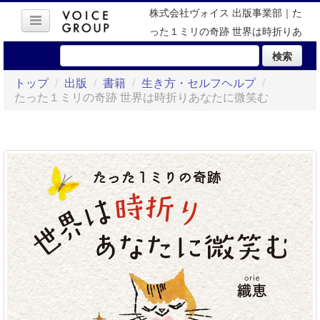
株式会社ヴォイス 出版事業部｜た
った１ミリの奇跡 世界は時折りあ
なたに微笑む
検索
トップ
/
出版
/
書籍
/
生き方・セルフヘルプ
/
たった１ミリの奇跡 世界は時折りあなたに微笑む