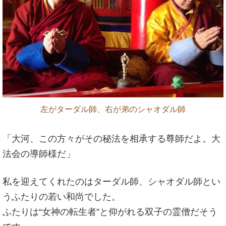
左がターダル師、右が弟のシャオダル師
「大河、この方々がその秘法を相承する尊師だよ。大
法会の導師様だ」
私を迎えてくれたのはターダル師、シャオダル師とい
うふたりの若い和尚でした。
ふたりは“女神の転生者”と仰がれる双子の霊僧だそう