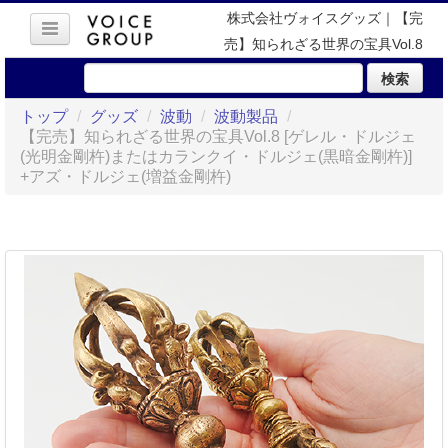
株式会社ヴォイスグッズ｜【完
売】知られざる世界の宝具Vol.8
[ゲレル・ドルジェ(光明金剛杵)ま
検索
たはカランクイ・ドルジェ(黒暗金
トップ
/
グッズ
/
波動
/
波動製品
/
剛杵)] +アズ・ドルジェ(増益金剛
【完売】知られざる世界の宝具Vol.8 [ゲレル・ドルジェ
杵)
(光明金剛杵)またはカランクイ・ドルジェ(黒暗金剛杵)]
+アズ・ドルジェ(増益金剛杵)