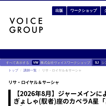
出版
ワークショップ
すべて表示する
VW
株式会社ヴォイスワークショップ
SJ
シ
トップ
/
講師一覧
/
リサ・ロイヤル＆サーシャ
リサ・ロイヤル＆サーシャ
【2026年8月】ジャーメイン
ぎょしゃ(馭者)座のカペラA星