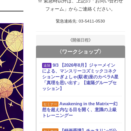
※ 緊急時以外は、上記の「お問い合わせ
フォーム」からご連絡ください。
緊急連絡先: 03-5411-0530
《開催日程》
〈ワークショップ〉
9/3
【2026年8月】ジャーメイン
遠隔
による、マンスリーコズミックコネク
ションーぎょしゃ(馭者)座のカペラA星
「真理を思い出す」【遠隔グループセ
ッション】
Awakening in the Matrixー幻
セミナー
想を超え内なる目を開く、意識の上級
トレーニングー
【録画受講】チャネリング公