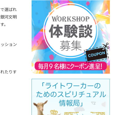
」で選ばれ
な銀河文明
す。
ミッション
現れたりす