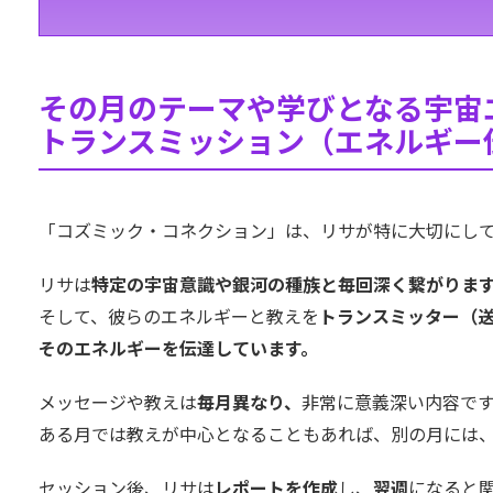
その月のテーマや学びとなる宇宙
トランスミッション（エネルギー
「コズミック・コネクション」は、リサが特に大切にし
リサは
特定の宇宙意識や銀河の種族と毎回深く繋がりま
そして、彼らのエネルギーと教えを
トランスミッター（
そのエネルギーを伝達しています。
メッセージや教えは
毎月異なり、
非常に意義深い内容で
ある月では教えが中心となることもあれば、別の月には
セッション後、リサは
レポートを作成
し、
翌週
になると