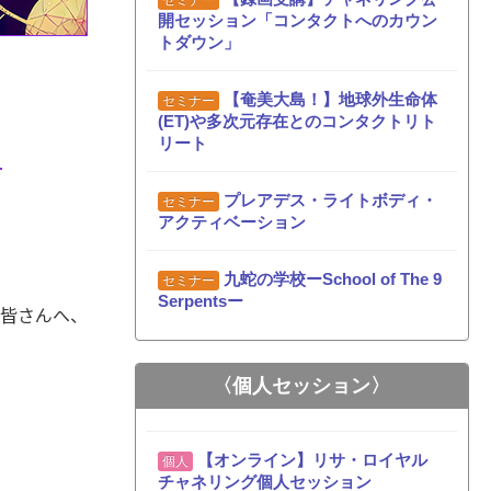
セミナー
開セッション「コンタクトへのカウン
トダウン」
、
【奄美大島！】地球外生命体
セミナー
(ET)や多次元存在とのコンタクトリト
リート
プレアデス・ライトボディ・
セミナー
アクティベーション
九蛇の学校ーSchool of The 9
セミナー
Serpentsー
の皆さんへ、
〈個人セッション〉
【オンライン】リサ・ロイヤル
個人
チャネリング個人セッション