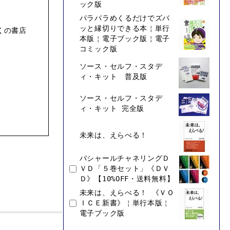
ック版
パラパラめくるだけでズバ
ッと縁切りできる本￤単行
くの書店
本版￤電子ブック版￤電子
コミック版
ソース・セルフ・スタデ
ィ・キット 普及版
ソース・セルフ・スタデ
ィ・キット 完全版
未来は、えらべる！
バシャールチャネリングＤ
ＶＤ「５巻セット」《ＤＶ
Ｄ》【10%OFF・送料無料】
未来は、えらべる！ 《ＶＯ
ＩＣＥ新書》￤単行本版￤
電子ブック版