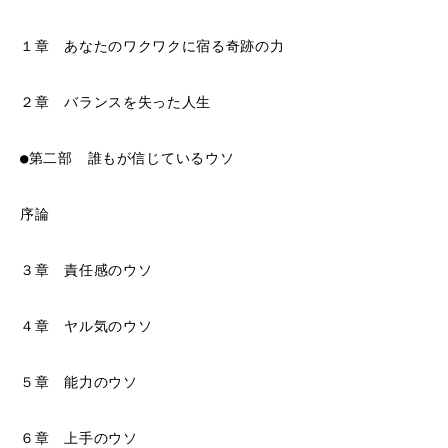
１章 あなたのワクワクに宿る奇跡の力
２章 バランスを失った人生
●第二部 誰もが信じているウソ
序論
３章 責任感のウソ
４章 ヤル気のウソ
５章 能力のウソ
６章 上手のウソ