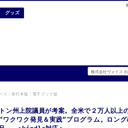
グッズ
ース￤単行本版￤電子ブック版
トン州上院議員が考案。全米で２万人以上
”ワクワク発見＆実践”プログラム。ロング