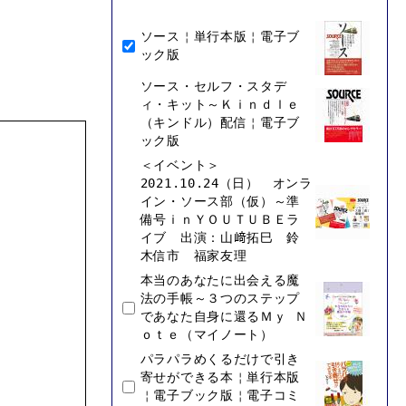
ソース￤単行本版￤電子ブ
ック版
ソース・セルフ・スタデ
ィ・キット～Ｋｉｎｄｌｅ
（キンドル）配信￤電子ブ
ック版
＜イベント＞
2021.10.24（日） オンラ
イン・ソース部（仮）～準
備号ｉｎＹＯＵＴＵＢＥラ
イブ 出演：山﨑拓巳 鈴
木信市 福家友理
本当のあなたに出会える魔
法の手帳～３つのステップ
であなた自身に還るＭｙ Ｎ
ｏｔｅ（マイノート）
パラパラめくるだけで引き
寄せができる本￤単行本版
￤電子ブック版￤電子コミ