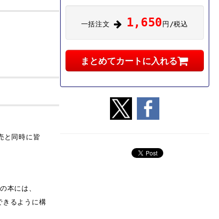
1,650
一括注文
円/税込
まとめてカートに入れる
売と同時に皆
の本には、
できるように構