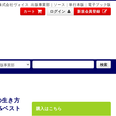
株式会社ヴォイス 出版事業部｜ソース￤単行本版￤電子ブック版
カート
ログイン
新規会員登録
検索
の生き方
&ベスト
購入はこちら