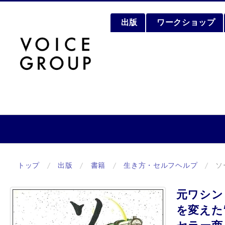
出版
ワークショップ
トップ
/
出版
/
書籍
/
生き方・セルフヘルプ
/
ソ
元ワシン
を変えた