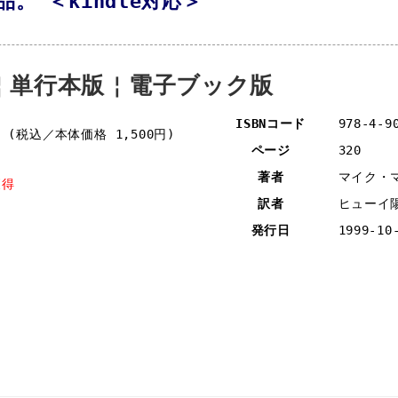
。 ＜kindle対応＞
￤単行本版￤電子ブック版
ISBNコード
978-4-9
円
(税込／本体価格 1,500円)
ページ
320
著者
マイク・
獲得
訳者
ヒューイ
発行日
1999-10