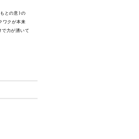
もとの意)の
クワクが本来
けで力が湧いて