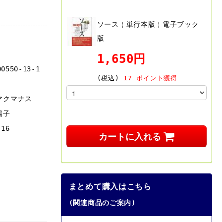
ソース￤単行本版￤電子ブック
版
1,650円
00550-13-1
(税込)
17 ポイント獲得
マクマナス
陽子
-16
カートに入れる
まとめて購入はこちら
(関連商品のご案内)