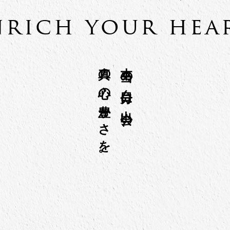
nrich your hear
真の心の豊かさを。
本当の自分に出会い、