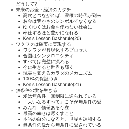
どうして?
未来のお金・経済のカタチ
高次とつながれば、豊穣の時代が到来
お金は豊かさのシンボルでなくなる
ゆくゆくはお金を使わない社会に
奉仕するほど豊かになれる
Ken's Lesson Basharule(20)
ワクワクは確実に実現する
ワクワクが具現化するプロセス
合図はシンクロニシティ
すべては完璧に流れる
今に生きると世界も輝く
現実を変えるカラダのメカニズム
100%の保証つき
Ken's Lesson Basharule(21)
無条件の愛を生きる
愛は無条件、無制限に送られている
「大いなるすべて」こそが無条件の愛
みんな、価値ある存在
最高の幸せは尽くすこと
本当の自分になると、世界も調和する
無条件の愛から無条件に愛されている