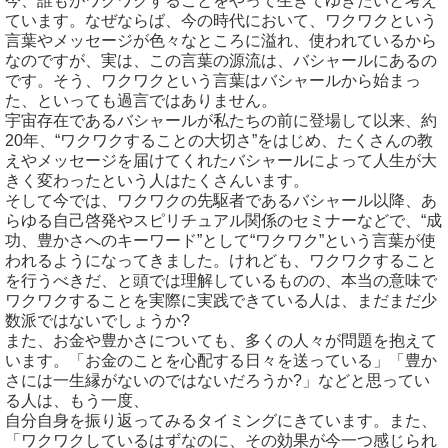
今、誰もがワクワクすることをやって生きてゆきたいと考え
ています。なぜならば、今の時代において、ワクワクという
言葉やメッセージが色々なところに溢れ、使われているから
なのですが、実は、この言葉の源流は、バシャールにあるの
です。そう、ワクワクという言葉はバシャールから始まっ
た、といっても過言ではありません。
宇宙存在であるバシャールが私たちの前に登場して以来、約
20年、“ワクワクすることの大切さ”をはじめ、たくさんの教
えやメッセージを届けてくれたバシャールによって人生が大
きく変わったという人はたくさんいます。
そして今では、ワクワクの先駆者であるバシャール以降、あ
らゆる自己啓発やスピリチュアル関係のセミナーなどで、“成
功、豊かさへのキーワード”として“ワクワク”という言葉が使
われるようになってきました。けれども、ワクワクすること
を行うべきだ、と頭では理解しているものの、本当の意味で
ワクワクすることを実際に実践できている人は、まだまだ少
数派ではないでしょうか?
また、お金や豊かさについても、多くの人々が問題を抱えて
います。「お金のことを心配する日々を送っている」「豊か
さには一生縁がないのではないだろうか?」などと思ってい
る人は、もう一度、
自分自身を振り返ってみるタイミングにきています。また、
「ワクワクしているはずなのに、その効果が今一つ感じられ