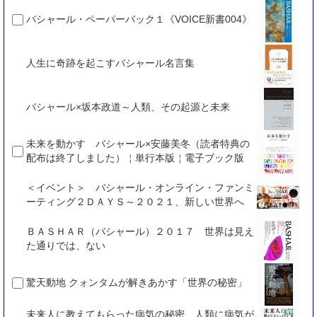
バシャール・ペーパーバック１《VOICE新書004》
人生に奇跡を起こすバシャール名言集
バシャール×坂本政道～人類、その起源と未来
未来を動かす バシャール×安藤美冬（読者特典の
配布は終了しました）￤単行本版￤電子ブック版
＜イベント＞ バシャール・オンライン・ファンミ
ーティング２ＤＡＹＳ～２０２１、新しい世界へ
ＢＡＳＨＡＲ（バシャール）２０１７ 世界は見え
た通りでは、ない
驚天動地 クォンタムが解きあかす「世界の秘密」
未来人に教えてもらった病気の秘密 人類に病気が