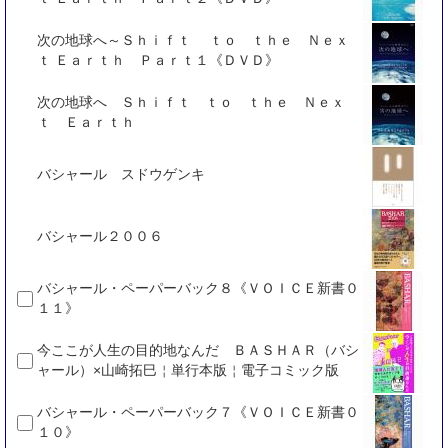
次の地球へ～Ｓｈｉｆｔ ｔｏ ｔｈｅ Ｎｅｘ
ｔ Ｅａｒｔｈ Ｐａｒｔ１《ＤＶＤ》
次の地球へ Ｓｈｉｆｔ ｔｏ ｔｈｅ Ｎｅｘ
ｔ Ｅａｒｔｈ
バシャール スドウゲンキ
バシャール２００６
バシャール・ペーパーバック８《ＶＯＩＣＥ新書０
１１》
今ここが人生の目的地なんだ ＢＡＳＨＡＲ（バシ
ャール）×山崎拓巳￤単行本版￤電子コミック版
バシャール・ペーパーバック７《ＶＯＩＣＥ新書０
１０》