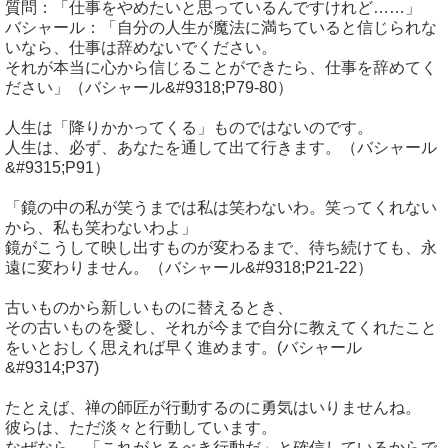
質問：「仕事をやめたいと思っているんですけれど……」
バシャール：「自分の人生が魔法に満ちていると信じられな
いなら、仕事は辞めないでください。
それが本当に心から信じることができたら、仕事を辞めてく
ださい」（バシャール&#9318;P79-80）
人生は「降りかかってくる」ものではないのです。
人生は、必ず、あなたを通して出て行きます。（バシャール
&#9315;P91）
「鏡の中の私が笑うまでは私は笑わないわ。笑ってくれない
から、私も笑わないわよ」
鏡がこうして映し出すものが変わるまで、待ち続けても、永
遠に変わりません。（バシャール&#9318;P21-22）
古いものから新しいものに替えるとき、
その古いものを愛し、それが今まで自分に教えてくれたこと
をいとおしく思えれば早く進めます。(バシャール
&#9314;P37)
たとえば、禅の師匠が行動するのに勇気はいりませんね。
彼らは、ただ淡々と行動しています。
なぜなら、「これがとるべき行動だ」と確信しているからで