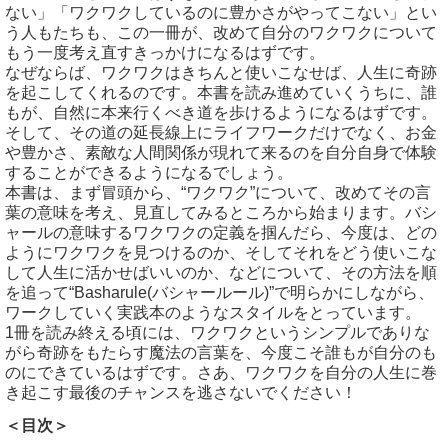
ない」「ワクワクしているのに豊かさがやってこない」とい
う人もたちも、この一冊が、改めて自分のワクワクについて
もう一度考え直すきっかけになるはずです。
なぜならば、ワクワクはきちんと使いこなせば、人生に奇跡
を起こしてくれるのです。本書を読み進めていくうちに、誰
もが、自然に本来行くべき道を歩けるようになるはずです。
そして、その道の延長線上にライフワークだけでなく、お金
や豊かさ、素敵な人間関係が現れて来るのを自分自身で体験
することができるようになるでしょう。
本書は、まず冒頭から、“ワクワク”について、改めてその言
葉の意味を考え、見直してみるところから始まります。バシ
ャールの意味するワクワクの定義を掴んだら、今度は、どの
ようにワクワクを見つけるのか、そしてそれをどう使いこな
して人生に活かせばいいのか、などについて、その方法を順
を追って“Basharule(バシャールール)”で明らかにしながら、
ワークしていく実践本のようなスタイルをとっています。
1冊を読み終える頃には、ワクワクというシンプルでありな
がら奇跡をもたらす魔法の言葉を、今度こそ誰もが自分のも
のにできているはずです。さあ、ワクワクを自分の人生に巻
き起こす最後のチャンスを逃さないでください！
＜目次＞