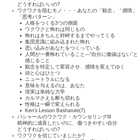
どうすればいいの?
ワクワクを阻むモノ・・・あなたの「観念」「感情」
「思考パターン」
人格をつくる3つの側面
ワクワクと怖れは同じもの
怖れはきちんと対峙するまでやってくる
集団意識に組み込まれた怖れ
思い込みがあなたをつくっている
人間が一番怖れていること---“自分に価値はない"と
感じること
観念を特定して変容させ、感情を変えてゆく
頭と心はひとつ
ニュートラルになる
意味を与えるのは、あなた
現実は単純な力学
カルマさえも断ち切れる
性格は一瞬で変えられる
Ken's Lesson Basharule(7)
バシャールのワクワク・カウンセリングIII
精神的に成長したいのに、傷つきやすい自分
どうすればいいの?
ワクワクを信じていましたか?