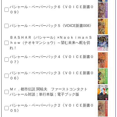
バシャール・ペーパーバック６《ＶＯＩＣＥ新書０
０９》
バシャール・ペーパーバック５《VOICE新書008》
ＢＡＳＨＡＲ（バシャール）×ＮａｏｋｉｍａｎＳ
ｈｏｗ（ナオキマンショウ）～望む未来へ舵を切
れ！
バシャール・ペーパーバック４《ＶＯＩＣＥ新書０
０７》
バシャール・ペーパーバック３《ＶＯＩＣＥ新書０
０６》
Ｍｒ．都市伝説 関暁夫 ファーストコンタクト
バシャール対談￤単行本版￤電子ブック版
バシャール・ペーパーバック２《ＶＯＩＣＥ新書０
０５》