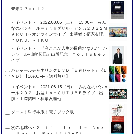
未来図Ｐａｒｔ２
＜イベント＞ 2022.03.05（土） 13:00～ みん
なのバシャールｗｉｔｈダリル・アンカ２０２２Ｍ
ＡＲＣＨ～オンラインライブ 出演者：福家友理、
ＹＯＫＯ、ＫＩＫＯ
＜イベント＞ 『今ここが人生の目的地なんだ バ
シャール×山崎拓巳』出版記念 ＹｏｕＴｕｂｅラ
イブ
バシャールチャネリングＤＶＤ「５巻セット」《Ｄ
ＶＤ》【10%OFF・送料無料】
＜イベント＞ 2021.08.15（日） みんなのバシャ
ール２０２１お盆ｉｎＹＯＵＴＵＢＥライブ 出
演：山﨑拓巳・福家友理他
ソース￤単行本版￤電子ブック版
次の地球へ～Ｓｈｉｆｔ ｔｏ ｔｈｅ Ｎｅｘ
ｔ Ｅａｒｔｈ Ｐａｒｔ２《ＤＶＤ》