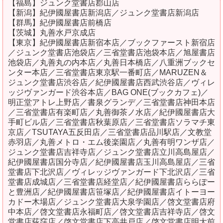
【福島】ジュンク堂書店郡山店
【新潟】紀伊國屋書店新潟店／ジュンク堂書店新潟店
【群馬】紀伊國屋書店前橋店
【茨城】丸善水戸京成店
【東京】紀伊國屋書店新宿本店／ブックファースト新宿店
／ジュンク堂書店池袋店／三省堂書店池袋本店／旭屋書店
池袋店／丸善丸の内本店／丸善日本橋店／八重洲ブックセ
ンター本店／三省堂書店東京駅一番町店／MARUZEN＆
ジュンク堂書店渋谷店／紀伊國屋書店西武渋谷店／ヴィレ
ッジヴァンガード渋谷本店／BAG ONE(ブックカフェ)／
明正堂アトレ上野店／書泉グランデ／三省堂書店神田本店
／三省堂書店有楽町店／丸善御茶ノ水店／紀伊國屋書店大
手町ビル店／三省堂書店秋葉原店／三省堂書店ソラマチ東
京店／TSUTAYA五反田店／三省堂書店品川駅店／文教堂
赤羽店／丸善メトロ・エム後楽園店／丸善有明ワンザ店／
ジュンク堂書店吉祥寺店／ジュンク堂書店立川高島屋店／
紀伊國屋書店国分寺店／紀伊國屋書店玉川高島屋店／三省
堂書店下北沢店／ヴィレッジヴァンガード下北沢店／三省
堂書店成城店／三省堂書店経堂店／紀伊國屋書店ららぽー
と豊洲店／紀伊國屋書店笹塚店／紀伊國屋書店イトーヨー
カドー木場店／ジュンク堂書店大泉学園店／啓文堂書店府
中本店／啓文堂書店永福町店／啓文堂書店吉祥寺店／啓文
堂書店荻窪店／啓文堂書店下高井戸店／啓文堂書店明大前