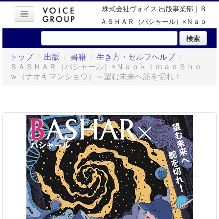
株式会社ヴォイス 出版事業部｜Ｂ
ＡＳＨＡＲ（バシャール）×Ｎａｏ
ｋｉｍａｎＳｈｏｗ（ナオキマン
検索
ショウ）～望む未来へ舵を切れ！
トップ
/
出版
/
書籍
/
生き方・セルフヘルプ
/
ＢＡＳＨＡＲ（バシャール）×ＮａｏｋｉｍａｎＳｈｏ
ｗ（ナオキマンショウ）～望む未来へ舵を切れ！