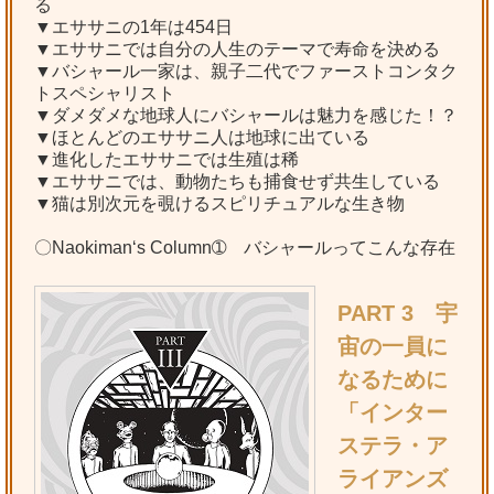
る
▼エササニの1年は454日
▼エササニでは自分の人生のテーマで寿命を決める
▼バシャール一家は、親子二代でファーストコンタク
トスペシャリスト
▼ダメダメな地球人にバシャールは魅力を感じた！？
▼ほとんどのエササニ人は地球に出ている
▼進化したエササニでは生殖は稀
▼エササニでは、動物たちも捕食せず共生している
▼猫は別次元を覗けるスピリチュアルな生き物
〇Naokiman‘s Column➀ バシャールってこんな存在
PART 3 宇
宙の一員に
なるために
「インター
ステラ・ア
ライアンズ