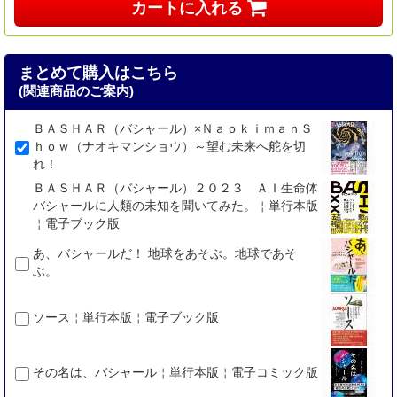
カートに入れる
まとめて購入はこちら
(関連商品のご案内)
ＢＡＳＨＡＲ（バシャール）×ＮａｏｋｉｍａｎＳ
ｈｏｗ（ナオキマンショウ）～望む未来へ舵を切
れ！
ＢＡＳＨＡＲ（バシャール）２０２３ ＡＩ生命体
バシャールに人類の未知を聞いてみた。￤単行本版
￤電子ブック版
あ、バシャールだ！ 地球をあそぶ。地球であそ
ぶ。
ソース￤単行本版￤電子ブック版
その名は、バシャール￤単行本版￤電子コミック版