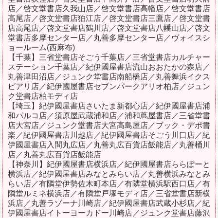
店／啓文堂書店久我山店／啓文堂書店高幡店／啓文堂書店
高尾店／啓文堂書店狛江店／啓文堂書店三鷹店／啓文堂書
店高尾店／啓文堂書店鶴川店／啓文堂書店八幡山店／啓文
堂書店多摩センター店／丸善多摩センター店／ヴォイスシ
ョールーム(西麻布)
【千葉】三省堂書店そごう千葉店／三省堂書店カルチャー
ステーション千葉店／紀伊國屋書店流山おおたかの森店／
丸善津田沼店／ジュンク堂書店南船橋店／丸善舞浜イクス
ピアリ店／紀伊國屋書店セブンパークアリオ柏店／ジュン
ク堂書店柏モディ店
【埼玉】紀伊國屋書店さいたま新都心店／紀伊國屋書店浦
和パルコ店／須原屋武蔵浦和店／浦和蔦屋書店／三省堂書
店大宮店／ジュンク堂書店大宮高島屋店／ブック・デポ書
楽／紀伊國屋書店川越店／紀伊國屋書店そごう川口店／紀
伊國屋書店入間丸広店／丸善丸広百貨店飯能店／丸善桶川
店／丸善丸広百貨店飯能店
【神奈川】紀伊國屋書店横浜店／紀伊國屋書店ららぽーと
横浜店／紀伊國屋書店みなとみらい店／丸善横浜みなとみ
らい店／有隣堂伊勢佐木町本店／有隣堂横浜駅西口店／有
隣堂ルミネ横浜店／有隣堂戸塚モディ店／三省堂書店新横
浜店／丸善ラゾーナ川崎店／紀伊國屋書店武蔵小杉店／紀
伊國屋書店イトーヨーカドー川崎店／ジュンク堂書店藤沢