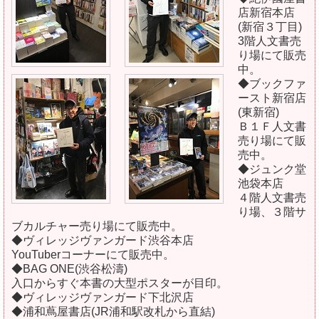
店新宿本店
(新宿３丁目)
3階人文書売
り場にて販売
中。
◆ブックファ
ースト新宿店
(東新宿)
Ｂ１Ｆ人文書
売り場にて販
売中。
◆ジュンク堂
池袋本店
４階人文書売
り場、３階サ
ブカルチャー売り場にて販売中。
◆ヴィレッジヴァンガード渋谷本店
YouTuberコーナーにて販売中。
◆BAG ONE(渋谷松濤)
入口からすぐ本書の大型ポスターが目印。
◆ヴィレッジヴァンガード下北沢店
◆浦和蔦屋書店(JR浦和駅改札から直結)