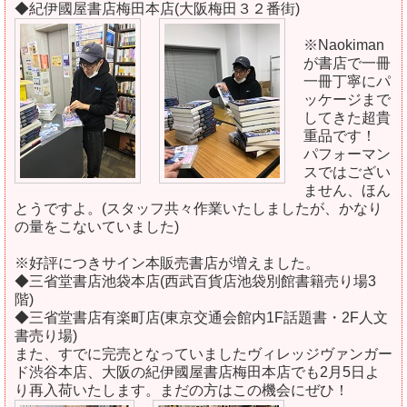
◆紀伊國屋書店梅田本店(大阪梅田３２番街)
※Naokiman
が書店で一冊
一冊丁寧にパ
ッケージまで
してきた超貴
重品です！
パフォーマン
スではござい
ません、ほん
とうですよ。(スタッフ共々作業いたしましたが、かなり
の量をこないていました)
※好評につきサイン本販売書店が増えました。
◆三省堂書店池袋本店(西武百貨店池袋別館書籍売り場3
階)
◆三省堂書店有楽町店(東京交通会館内1F話題書・2F人文
書売り場)
また、すでに完売となっていましたヴィレッジヴァンガー
ド渋谷本店、大阪の紀伊國屋書店梅田本店でも2月5日よ
り再入荷いたします。まだの方はこの機会にぜひ！