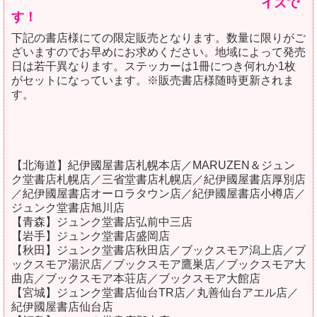
イズで
す！
下記の書店様にての限定販売となります。数量に限りがご
ざいますのでお早めにお求めください。地域によって発売
日は若干異なります。ステッカーは1冊につき何れか1枚
がセットになっています。※販売書店様随時更新されま
す。
【北海道】紀伊國屋書店札幌本店／MARUZEN＆ジュン
ク堂書店札幌店／三省堂書店札幌店／紀伊國屋書店厚別店
／紀伊國屋書店オーロラタウン店／紀伊國屋書店小樽店／
ジュンク堂書店旭川店
【青森】ジュンク堂書店弘前中三店
【岩手】ジュンク堂書店盛岡店
【秋田】ジュンク堂書店秋田店／ブックスモア潟上店／ブ
ックスモア湯沢店／ブックスモア鷹巣店／ブックスモア大
曲店／ブックスモア本荘店／ブックスモア大館店
【宮城】ジュンク堂書店仙台TR店／丸善仙台アエル店／
紀伊國屋書店仙台店