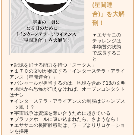
(星間連
合)」を大解
剖！
▼エササニの
チャレンジは
半物質の状態
で成長するこ
と
▼記憶を消せる能力を持つ「スーク人」
▼１７０の文明が参加する「インターステラ・アライ
アンス（星間連合）」
▼バシャールが担当するのは、地球を含めて13の文明
▼地球から恐怖が消えなければ、オープンコンタクト
はナシ
▼インターステラ・アライアンスの制服はジャンプス
ーツ風 ！？
▼宇宙戦争は資源を奪い合うために起きている
▼ブラックホールに吸い込まれたら、さようなら！
▼エササニの長距離移動は、ワープよりリロケーショ
ンを採用