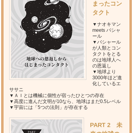
まったコン
タクト
▼ナオキマン
meets バシャ
ール
▼バシャール
が人類とコン
タクトをとる
のは地球人へ
の恩返し
▼地球より
3000年ほど進
化しているエ
ササニ
▼ＡＩとは機械に個性が宿ったひとつの存在
▼高度に進んだ文明が10なら、地球はまだ0.5レベル
▼宇宙には「5つの法則」が存在する
PART 2 未