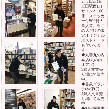
五反田店(五
反田駅西口)
サイン本100
冊、ステッカ
ー付500冊大
量入荷。※こ
の店だけの限
定オリジナル
ポストカード
も付いてま
す！
◆丸善丸の内
本店(丸の内
オアゾ)
3階人文書売
り場にて販売
中。
◆書泉グラン
デ(神保町)
4階人文書売
り場にて販売
中。
◆紀伊國屋書