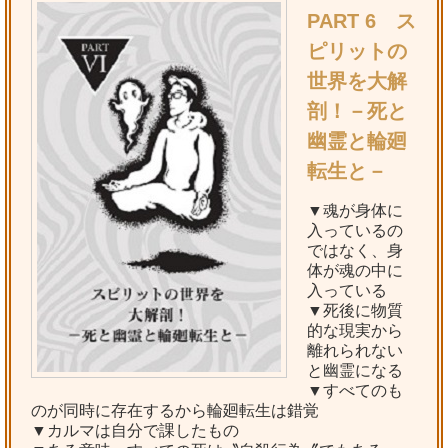
PART 6 ス
ピリットの
世界を大解
剖！－死と
幽霊と輪廻
転生と－
▼魂が身体に
入っているの
ではなく、身
体が魂の中に
入っている
▼死後に物質
的な現実から
離れられない
と幽霊になる
▼すべてのも
のが同時に存在するから輪廻転生は錯覚
▼カルマは自分で課したもの