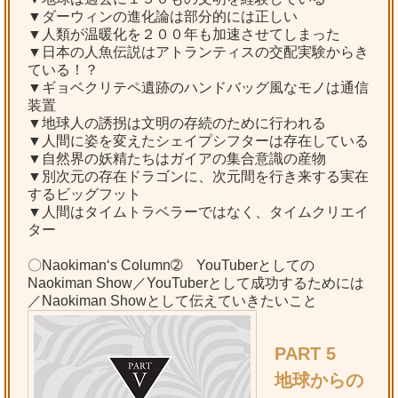
▼ダーウィンの進化論は部分的には正しい
▼人類が温暖化を２００年も加速させてしまった
▼日本の人魚伝説はアトランティスの交配実験からき
ている！？
▼ギョベクリテペ遺跡のハンドバッグ風なモノは通信
装置
▼地球人の誘拐は文明の存続のために行われる
▼人間に姿を変えたシェイプシフターは存在している
▼自然界の妖精たちはガイアの集合意識の産物
▼別次元の存在ドラゴンに、次元間を行き来する実在
するビッグフット
▼人間はタイムトラベラーではなく、タイムクリエイ
ター
〇Naokiman‘s Column➁ YouTuberとしての
Naokiman Show／YouTuberとして成功するためには
／Naokiman Showとして伝えていきたいこと
PART 5
地球からの