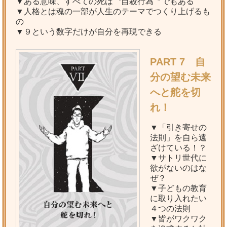
▼ある意味、すべての死は〝自殺行為〞でもある
▼人格とは魂の一部が人生のテーマでつくり上げるも
の
▼９という数字だけが自分を再現できる
PART 7 自
分の望む未来
へと舵を切
れ！
▼「引き寄せの
法則」を自ら遠
ざけている！？
▼サトリ世代に
欲がないのはな
ぜ？
▼子どもの教育
に取り入れたい
４つの法則
▼皆がワクワク