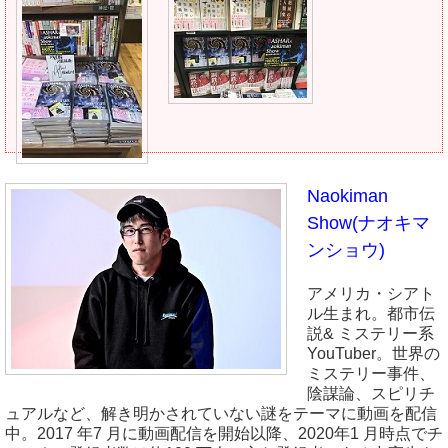
Naokiman
Show(ナオキマ
ンショウ)
アメリカ・シアト
ル生まれ。都市伝
説& ミステリー系
YouTuber。世界の
ミステリー事件、
陰謀論、スピリチ
ュアルなど、解き明かされていない謎をテーマに動画を配信
中。2017 年7 月に動画配信を開始以降、2020年1 月時点でチ