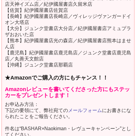
店天神イズム店／紀伊國屋書店久留米店
【佐賀】紀伊國屋書店佐賀店
【長崎】紀伊國屋書店長崎店／ヴィレッジヴァンガードイ
オン大塔店
【大分】ジュンク堂書店大分店／紀伊國屋書店アミュプラ
ザおおいた店
【熊本】紀伊國屋書店光の森店／紀伊國屋書店熊本はませ
ん店
【鹿児島】紀伊國屋書店鹿児島店／ジュンク堂書店鹿児島
店／丸善天文館店
【沖縄】ジュンク堂書店那覇店
★Amazonでご購入の方にもチャンス！！
Amazonレビューを書いてくださった方にもステッ
カーをプレゼントします！
お申込み方法：
下記の要領にて、弊社宛ての
メールフォーム
にお書きにな
られたことをご報告ください。
件名は“BASHAR×Naokiman・レヴューキャンペーン”とし
てください。