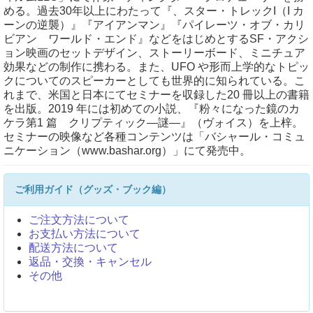
める。過去30年以上にわたって『、スター・トレックI（I カ
ーンの逆襲）』『アイアンマン』『パイレーツ・オブ・カリ
ビアン ワールド・エンド』などをはじめとするSF・アクシ
ョン映画のセットデザイン、ストーリーボード、ミニチュア
効果などの制作に携わる。また、UFO や形而上学的なトピッ
クについてのスピーカーとしても世界的に知られている。こ
れまで、米国と日本にてセミナーを収録した20 冊以上の書籍
を出版。2019 年には初めての小説、『粉々になった鏡のカ
ケラ第1 篇 クリプティック―謎―』（ヴォイス）を上梓。
セミナーの映像など各種コンテンツは「バシャール・コミュ
ニケーション（www.bashar.org）」にて発売中。
ご利用ガイド（グッズ・ブック編）
ご注文方法について
お支払い方法について
配送方法について
返品・交換・キャンセル
その他