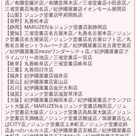
店／有隣堂藤沢店／有隣堂厚木店／三省堂書店小田原店／
三省堂書店海老名店／紀伊國屋書店イオンモール座間店
【山梨】ジュンク堂書店甲府岡島店
【長野】丸善松本店
【静岡】MARUZEN＆ジュンク堂書店新静岡店
【愛知】三省堂書店名古屋本店／丸善名古屋本店／ジュン
ク堂書店名古屋栄店／ジュンク堂書店名古屋ロフト店／丸
善名古屋セントラルパーク店／紀伊國屋書店名古屋空港店
／紀伊國屋書店mozoワンダーシティ店／紀伊國屋書店プ
ライムツリー赤池店／三省堂書店一宮店
【岐阜】丸善岐阜店／三省堂書店岐阜店
【三重】丸善四日市店
【福井】紀伊國屋書店福井店
【富山】紀伊國屋書店富山店
【石川】紀伊國屋書店金沢大和店
【滋賀】ジュンク堂書店滋賀草津店
【大阪】紀伊國屋書店梅田本店／紀伊國屋書店グランフロ
ント大阪店／MARUZEN＆ジュンク堂書店梅田店／ジュ
ンク堂書店大阪店／ジュンク堂書店高島屋大阪店／ジュン
ク堂書店天満橋店／ジュンク堂書店難波店／旭屋書店なん
ばCITY店／ジュンク堂書店上本町店／ジュンク堂書近鉄
店あべのハルカス店／紀伊國屋書店京橋店／紀伊國屋書店