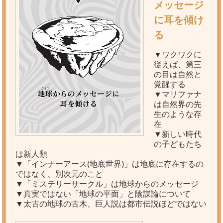
メッセージ
に耳を傾け
る
▼ワクワクに
従えば、第三
の目は自然と
覚醒する
▼マリファナ
は自然界の先
生のような存
在
▼新しい時代
の子どもたち
は新人類
▼「インナーアース(地底世界)」は地底に存在するの
ではなく、別次元のこと
▼「ミステリーサークル」は地球からのメッセージ
▼真実ではない「地球の平面」と陰謀論について
▼太古の地球の古木、巨人説は都市伝説ほどではない