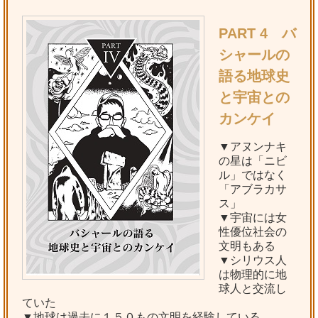
PART 4 バ
シャールの
語る地球史
と宇宙との
カンケイ
▼アヌンナキ
の星は「ニビ
ル」ではなく
「アブラカサ
ス」
▼宇宙には女
性優位社会の
文明もある
▼シリウス人
は物理的に地
球人と交流し
ていた
▼地球は過去に１５０もの文明を経験している