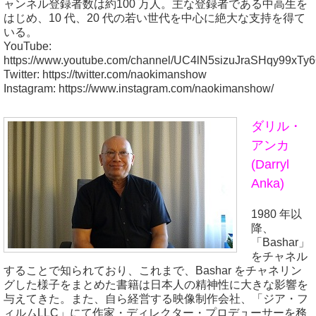
ャンネル登録者数は約100 万人。主な登録者である中高生を
はじめ、10 代、20 代の若い世代を中心に絶大な支持を得て
いる。
YouTube:
https://www.youtube.com/channel/UC4lN5sizuJraSHqy99xTy
Twitter: https://twitter.com/naokimanshow
Instagram: https://www.instagram.com/naokimanshow/
ダリル・
アンカ
(Darryl
Anka)
1980 年以
降、
「Bashar」
をチャネル
することで知られており、これまで、Bashar をチャネリン
グした様子をまとめた書籍は日本人の精神性に大きな影響を
与えてきた。また、自ら経営する映像制作会社、「ジア・フ
ィルムLLC」にて作家・ディレクター・プロデューサーを務