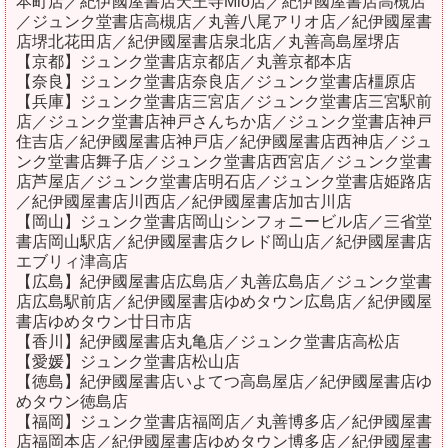
本町店／紀伊國屋書店天王寺Mio店／紀伊國屋書店高槻店
／ジュンク堂書店高槻店／丸善八尾アリオ店／紀伊國屋書
店堺北花田店／紀伊國屋書店泉北店／丸善高島屋堺店
【京都】ジュンク堂書店京都店／丸善京都本店
【奈良】ジュンク堂書店奈良店／ジュンク堂書店橿原店
【兵庫】ジュンク堂書店三宮店／ジュンク堂書店三宮駅前
店／ジュンク堂書店神戸さんちか店／ジュンク堂書店神戸
住吉店／紀伊國屋書店神戸店／紀伊國屋書店西神店／ジュ
ンク堂書店舞子店／ジュンク堂書店西宮店／ジュンク堂書
店芦屋店／ジュンク堂書店明石店／ジュンク堂書店姫路店
／紀伊國屋書店川西店／紀伊國屋書店加古川店
【岡山】ジュンク堂書店岡山シンフォニービル店／三省堂
書店岡山駅店／紀伊國屋書店クレド岡山店／紀伊國屋書店
エブリィ津高店
【広島】紀伊國屋書店広島店／丸善広島店／ジュンク堂書
店広島駅前店／紀伊國屋書店ゆめタウン広島店／紀伊國屋
書店ゆめタウン廿日市店
【香川】紀伊國屋書店丸亀店／ジュンク堂書店高松店
【愛媛】ジュンク堂書店松山店
【徳島】紀伊國屋書店いよてつ高島屋店／紀伊國屋書店ゆ
めタウン徳島店
【福岡】ジュンク堂書店福岡店／丸善博多店／紀伊國屋書
店福岡本店／紀伊國屋書店ゆめタウン博多店／紀伊國屋書