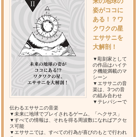
来の地球の
姿がココに
ある！？ワ
クワクの星
エササニを
大解剖！
▼彫刻家として
の作品はハイテ
ク機能満載のマ
シーン
▼エササニの音
楽は、3つの音
の組み合わせ
▼テレパシーで
伝わるエササニの音楽
▼未来に地球でプレイされるゲーム、「ヘクサス」
▼すべての情報は、それを得る周波数になればアクセ
ス可能
▼エササニでは、すべての行為が喜びのもとで行われ