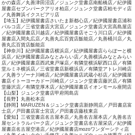
かの森店／丸善津田沼店／ジュンク堂書店南船橋店／紀伊國
屋書店セブンパークアリオ柏店／ジュンク堂書店柏モディ店
／丸善舞浜イクスピアリ店
【埼玉】紀伊國屋書店さいたま新都心店／紀伊國屋書店浦和
パルコ店／三省堂書店大宮店／ジュンク堂書店大宮高島屋店
／紀伊國屋書店川越店／紀伊國屋書店そごう川口店／紀伊國
屋書店入間丸広店／丸善丸広百貨店飯能店／丸善桶川店／丸
善丸広百貨店飯能店
【神奈川】紀伊國屋書店横浜店／紀伊國屋書店ららぽーと横
浜店／紀伊國屋書店みなとみらい店／丸善横浜みなとみらい
店／紀伊國屋書店西武東戸塚店／有隣堂横浜駅西口店／有隣
堂ルミネ横浜店／三省堂書店新横浜店／有隣堂アトレ川崎店
／丸善ラゾーナ川崎店／紀伊國屋書店武蔵小杉店／紀伊國屋
書店イトーヨーカドー川崎店／ジュンク堂書店藤沢店／有隣
堂藤沢店／有隣堂厚木店／紀伊國屋書店イオンモール座間店
【山梨】ジュンク堂書店甲府岡島店
【長野】丸善松本店
【静岡】MARUZEN＆ジュンク堂書店新静岡店／戸田書店富
士店／戸田書店富士宮店／戸田書店藤枝東店
【愛知】三省堂書店名古屋本店／丸善名古屋本店／丸善名古
屋セントラルパーク店／ジュンク堂書店名古屋栄店／紀伊國
屋書店名古屋空港店／紀伊國屋書店mozoワンダーシティ店