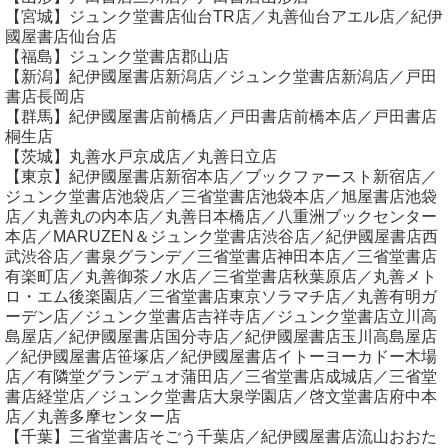
【宮城】ジュンク堂書店仙台TR店／丸善仙台アエル店／紀伊
國屋書店仙台店
【福島】ジュンク堂書店郡山店
【新潟】紀伊國屋書店新潟店／ジュンク堂書店新潟店／戸田
書店長岡店
【群馬】紀伊國屋書店前橋店／戸田書店前橋本店／戸田書店
桐生店
【茨城】丸善水戸京成店／丸善日立店
【東京】紀伊國屋書店新宿本店／ブックファースト新宿店／
ジュンク堂書店池袋店／三省堂書店池袋本店／旭屋書店池袋
店／丸善丸の内本店／丸善日本橋店／八重洲ブックセンター
本店／MARUZEN＆ジュンク堂書店渋谷店／紀伊國屋書店西
武渋谷店／書泉グランデ／三省堂書店神田本店／三省堂書店
有楽町店／丸善御茶ノ水店／三省堂書店秋葉原店／丸善メト
ロ・エム後楽園店／三省堂書店東京ソラマチ店／丸善有明ガ
ーデン店／ジュンク堂書店吉祥寺店／ジュンク堂書店立川高
島屋店／紀伊國屋書店国分寺店／紀伊國屋書店玉川高島屋店
／紀伊國屋書店笹塚店／紀伊國屋書店イトーヨーカドー木場
店／有隣堂グランデュオ蒲田店／三省堂書店成城店／三省堂
書店経堂店／ジュンク堂書店大泉学園店／啓文堂書店府中本
店／丸善多摩センター店
【千葉】三省堂書店そごう千葉店／紀伊國屋書店流山おおた