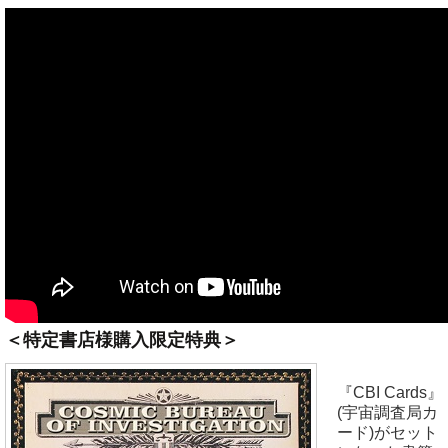
＜特定書店様購入限定特典＞
『CBI Cards』
(宇宙調査局カ
ード)がセット