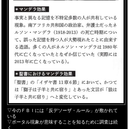
▽今のＦＢＩには「反デソーザ・ルール」が敷かれて
いる
▽ポータル現象が意味することを知るために調査は続
く