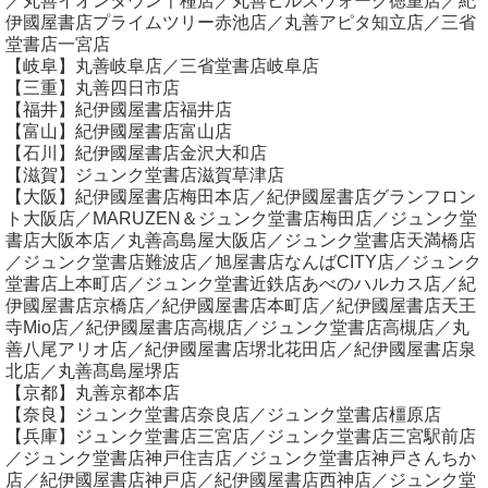
／丸善イオンタウン千種店／丸善ヒルズウォーク徳重店／紀
伊國屋書店プライムツリー赤池店／丸善アピタ知立店／三省
堂書店一宮店
【岐阜】丸善岐阜店／三省堂書店岐阜店
【三重】丸善四日市店
【福井】紀伊國屋書店福井店
【富山】紀伊國屋書店富山店
【石川】紀伊國屋書店金沢大和店
【滋賀】ジュンク堂書店滋賀草津店
【大阪】紀伊國屋書店梅田本店／紀伊國屋書店グランフロン
ト大阪店／MARUZEN＆ジュンク堂書店梅田店／ジュンク堂
書店大阪本店／丸善高島屋大阪店／ジュンク堂書店天満橋店
／ジュンク堂書店難波店／旭屋書店なんばCITY店／ジュンク
堂書店上本町店／ジュンク堂書近鉄店あべのハルカス店／紀
伊國屋書店京橋店／紀伊國屋書店本町店／紀伊國屋書店天王
寺Mio店／紀伊國屋書店高槻店／ジュンク堂書店高槻店／丸
善八尾アリオ店／紀伊國屋書店堺北花田店／紀伊國屋書店泉
北店／丸善髙島屋堺店
【京都】丸善京都本店
【奈良】ジュンク堂書店奈良店／ジュンク堂書店橿原店
【兵庫】ジュンク堂書店三宮店／ジュンク堂書店三宮駅前店
／ジュンク堂書店神戸住吉店／ジュンク堂書店神戸さんちか
店／紀伊國屋書店神戸店／紀伊國屋書店西神店／ジュンク堂