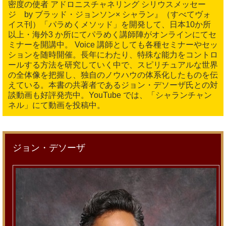
密度の使者 アドロニスチャネリング シリウスメッセー
ジ by ブラッド・ジョンソン× シャラン』（すべてヴォ
イス刊）「パラめくメソッド」を開発して、日本10か所
以上・海外3 か所にてパラめく講師陣がオンラインにてセ
ミナーを開講中。 Voice 講師としても各種セミナーやセッ
ションを随時開催。長年にわたり、特殊な能力をコントロ
ールする方法を研究していく中で、スピリチュアルな世界
の全体像を把握し、独自のノウハウの体系化したものを伝
えている。本書の共著者であるジョン・デソーザ氏との対
談動画も好評発売中。YouTube では、「シャランチャン
ネル」にて動画を投稿中。
ジョン・デソーザ