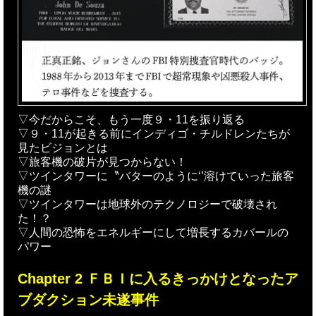
▽今だからこそ、もう一度９・11を振り返る
▽９・11が起きる前にインディゴ・チルドレンたちが
見たビジョンとは
▽旅客機の破片が見つからない！
▽ツインタワーに〝バターのように‘’溶けていった旅客
機の謎
▽ツインタワーは地球外のテクノロジーで破壊され
た！？
▽人間の恐怖をエネルギーにして増長するカバールの
パワー
Chapter 2 ＦＢＩに入るきっかけとなったア
ブダクション未遂事件