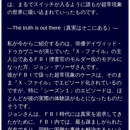
は、まるでスイッチが入るように誰もが超常現象
の世界に吸い込まれていったものです。
―The truth is out there（真実はそこにある）―
私が今からご紹介するのは、俳優デイヴィッド・
ドゥカヴニーが演じていた『Ｘ - ファイル』の主
人公であるＦＢＩ捜査官のモルダー役のモデルに
なった方、ジョン・デソーザさんです。
彼がＦＢＩで扱った超常現象のケースは、そのま
ま『Ｘ - ファイル』でエピソード化されているの
ですが、特に「シーズン１」のエピソードは、ほ
とんどが彼の実際の体験談がもとになったものだ
そうです。
ジョンさんは、ＦＢＩ時代には真実を追求してき
たがために、ＦＢＩ内では、最も疎ましがられた
存在であり、同時に困難な事件を解決するという