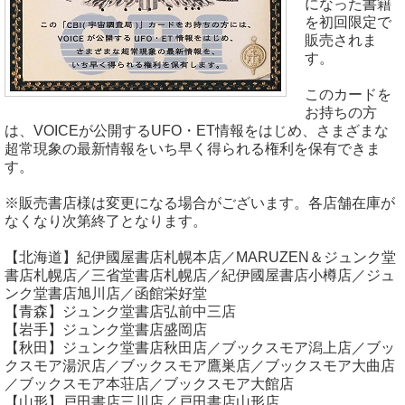
になった書籍
を初回限定で
販売されま
す。
このカードを
お持ちの方
は、VOICEが公開するUFO・ET情報をはじめ、さまざまな
超常現象の最新情報をいち早く得られる権利を保有できま
す。
※販売書店様は変更になる場合がございます。各店舗在庫が
なくなり次第終了となります。
【北海道】紀伊國屋書店札幌本店／MARUZEN＆ジュンク堂
書店札幌店／三省堂書店札幌店／紀伊國屋書店小樽店／ジュ
ンク堂書店旭川店／函館栄好堂
【青森】ジュンク堂書店弘前中三店
【岩手】ジュンク堂書店盛岡店
【秋田】ジュンク堂書店秋田店／ブックスモア潟上店／ブッ
クスモア湯沢店／ブックスモア鷹巣店／ブックスモア大曲店
／ブックスモア本荘店／ブックスモア大館店
【山形】戸田書店三川店／戸田書店山形店