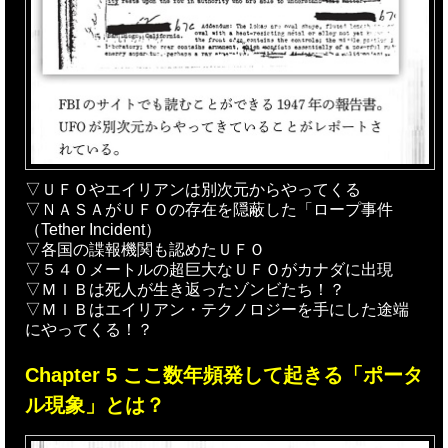
▽ＵＦＯやエイリアンは別次元からやってくる
▽ＮＡＳＡがＵＦＯの存在を隠蔽した「ロープ事件
（Tether Incident）
▽各国の諜報機関も認めたＵＦＯ
▽５４０メートルの超巨大なＵＦＯがカナダに出現
▽ＭＩＢは死人が生き返ったゾンビたち！？
▽ＭＩＢはエイリアン・テクノロジーを手にした途端
にやってくる！？
Chapter 5 ここ数年頻発して起きる「ポータ
ル現象」とは？