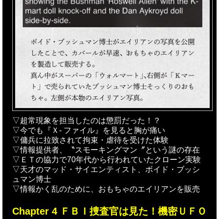
▽超常現象を担当したのは懲罰だった！？
▽今でも『Ｘ- ファイル』を見ると胸が痛い
▽傭兵に拉致されて拘束・虐待を受けた体験
▽情報提供者、〝スモーキングマン〞という謎の存在
▽ＥＴの協力で70年代から行われていたクローン実験
▽天才のマッド・サイエンティスト、ボイド・ブッシ
ュマン博士
▽情報かく乱のために、おもちゃのエイリアンを販売
Chapter 4 ＦＢＩ捜査官は見た！機密ＵＦＯ