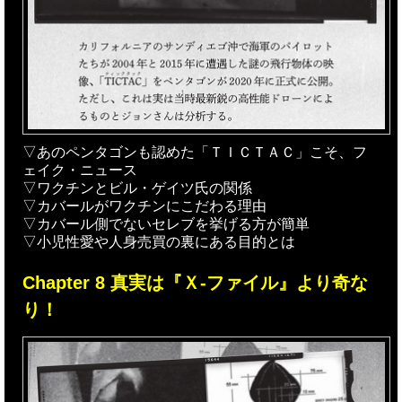
▽あのペンタゴンも認めた「ＴＩＣＴＡＣ」こそ、フ
ェイク・ニュース
▽ワクチンとビル・ゲイツ氏の関係
▽カバールがワクチンにこだわる理由
▽カバール側でないセレブを挙げる方が簡単
▽小児性愛や人身売買の裏にある目的とは
Chapter 8 真実は『Ｘ-ファイル』より奇な
り！