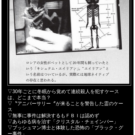
▽30年ごとに冬眠から覚めて連続殺人を犯すケース
は、どこまで本当？
▽〝アニバーサリー〞が来ることを警告した霊のケー
ス
▽無事に事件は解決するもＦＢＩは認めず
▽あらゆる病を治す「クリスタル・チェインバー」
▽ブッシュマン博士と体験した恐怖の「ブラック・グ
ー事件」