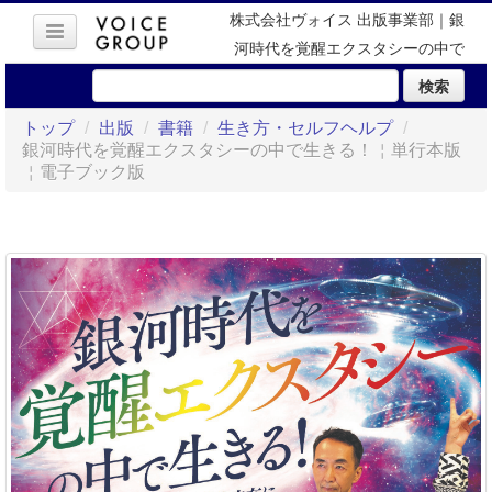
株式会社ヴォイス 出版事業部｜銀
河時代を覚醒エクスタシーの中で
生きる！￤単行本版￤電子ブック
検索
版
トップ
/
出版
/
書籍
/
生き方・セルフヘルプ
/
銀河時代を覚醒エクスタシーの中で生きる！￤単行本版
￤電子ブック版