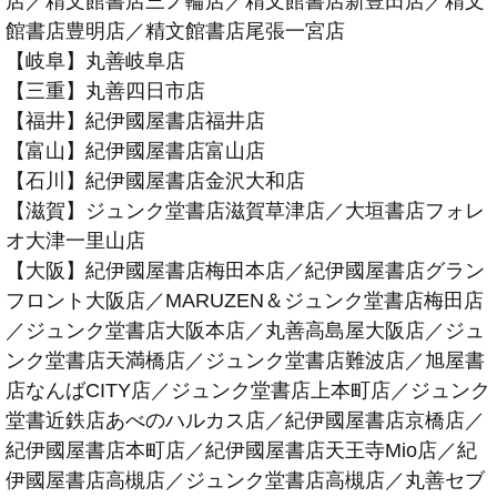
店／精文館書店三ノ輪店／精文館書店新豊田店／精文
館書店豊明店／精文館書店尾張一宮店
【岐阜】丸善岐阜店
【三重】丸善四日市店
【福井】紀伊國屋書店福井店
【富山】紀伊國屋書店富山店
【石川】紀伊國屋書店金沢大和店
【滋賀】ジュンク堂書店滋賀草津店／大垣書店フォレ
オ大津一里山店
【大阪】紀伊國屋書店梅田本店／紀伊國屋書店グラン
フロント大阪店／MARUZEN＆ジュンク堂書店梅田店
／ジュンク堂書店大阪本店／丸善高島屋大阪店／ジュ
ンク堂書店天満橋店／ジュンク堂書店難波店／旭屋書
店なんばCITY店／ジュンク堂書店上本町店／ジュンク
堂書近鉄店あべのハルカス店／紀伊國屋書店京橋店／
紀伊國屋書店本町店／紀伊國屋書店天王寺Mio店／紀
伊國屋書店高槻店／ジュンク堂書店高槻店／丸善セブ