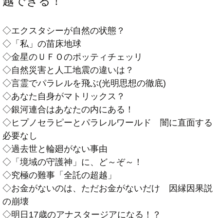
越できる！
◇エクスタシーが自然の状態？
◇「私」の苗床地球
◇金星のＵＦＯのポッティチェッリ
◇自然災害と人工地震の違いは？
◇言霊でパラレルを飛ぶ(光明思想の徹底)
◇あなた自身がマトリックス？
◇銀河連合はあなたの内にある！
◇ヒプノセラピーとパラレルワールド 闇に直面する
必要なし
◇過去世と輪廻がない事由
◇「境域の守護神」に、ど～ぞ～！
◇究極の難事「全託の超越」
◇お金がないのは、ただお金がないだけ 因縁因果説
の崩壊
◇明日17歳のアナスタージアになる！？