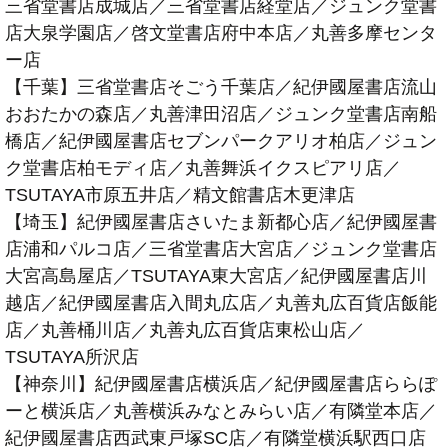
三省堂書店成城店／三省堂書店経堂店／ジュンク堂書
店大泉学園店／啓文堂書店府中本店／丸善多摩センタ
ー店
【千葉】三省堂書店そごう千葉店／紀伊國屋書店流山
おおたかの森店／丸善津田沼店／ジュンク堂書店南船
橋店／紀伊國屋書店セブンパークアリオ柏店／ジュン
ク堂書店柏モディ店／丸善舞浜イクスピアリ店／
TSUTAYA市原五井店／精文館書店木更津店
【埼玉】紀伊國屋書店さいたま新都心店／紀伊國屋書
店浦和パルコ店／三省堂書店大宮店／ジュンク堂書店
大宮高島屋店／TSUTAYA東大宮店／紀伊國屋書店川
越店／紀伊國屋書店入間丸広店／丸善丸広百貨店飯能
店／丸善桶川店／丸善丸広百貨店東松山店／
TSUTAYA所沢店
【神奈川】紀伊國屋書店横浜店／紀伊國屋書店ららぽ
ーと横浜店／丸善横浜みなとみらい店／有隣堂本店／
紀伊國屋書店西武東戸塚SC店／有隣堂横浜駅西口店