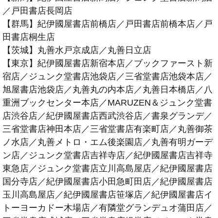
／戸田書店長岡店
【群馬】紀伊國屋書店前橋店／戸田書店前橋本店／戸
田書店桐生店
【茨城】丸善水戸京成店／丸善日立店
【東京】紀伊國屋書店新宿本店／ブックファースト新
宿店／ジュンク堂書店池袋店／三省堂書店池袋本店／
旭屋書店池袋店／丸善丸の内本店／丸善日本橋店／八
重洲ブックセンター本店／MARUZEN＆ジュンク堂書
店渋谷店／紀伊國屋書店西武渋谷店／書泉グランデ／
三省堂書店神田本店／三省堂書店有楽町店／丸善御茶
ノ水店／丸善メトロ・エム後楽園店／丸善有明ガーデ
ン店／ジュンク堂書店吉祥寺店／紀伊國屋書店吉祥寺
東急店／ジュンク堂書店立川高島屋店／紀伊國屋書店
国分寺店／紀伊國屋書店小田急町田店／紀伊國屋書店
玉川高島屋店／紀伊國屋書店笹塚店／紀伊國屋書店イ
トーヨーカドー木場店／有隣堂グランデュオ蒲田店／