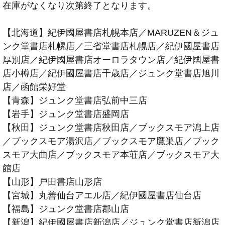
在庫がなくなり次第終了となります。
【北海道】紀伊國屋書店札幌本店／MARUZEN＆ジュ
ンク堂書店札幌店／三省堂書店札幌店／紀伊國屋書店
厚別店／紀伊國屋書店オーロラタウン店／紀伊國屋書
店小樽店／紀伊國屋書店千歳店／ジュンク堂書店旭川
店／函館栄好堂
【青森】ジュンク堂書店弘前中三店
【岩手】ジュンク堂書店盛岡店
【秋田】ジュンク堂書店秋田店／ブックスモア潟上店
／ブックスモア湯沢店／ブックスモア鷹巣店／ブック
スモア大曲店／ブックスモア本荘店／ブックスモア大
館店
【山形】戸田書店山形店
【宮城】丸善仙台アエル店／紀伊國屋書店仙台店
【福島】ジュンク堂書店郡山店
【新潟】紀伊國屋書店新潟店／ジュンク堂書店新潟店