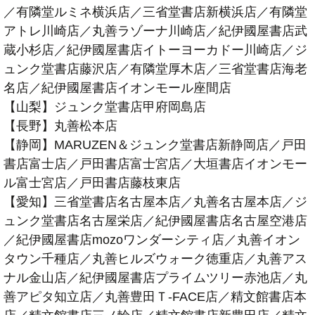
／有隣堂ルミネ横浜店／三省堂書店新横浜店／有隣堂
アトレ川崎店／丸善ラゾーナ川崎店／紀伊國屋書店武
蔵小杉店／紀伊國屋書店イトーヨーカドー川崎店／ジ
ュンク堂書店藤沢店／有隣堂厚木店／三省堂書店海老
名店／紀伊國屋書店イオンモール座間店
【山梨】ジュンク堂書店甲府岡島店
【長野】丸善松本店
【静岡】MARUZEN＆ジュンク堂書店新静岡店／戸田
書店富士店／戸田書店富士宮店／大垣書店イオンモー
ル富士宮店／戸田書店藤枝東店
【愛知】三省堂書店名古屋本店／丸善名古屋本店／ジ
ュンク堂書店名古屋栄店／紀伊國屋書店名古屋空港店
／紀伊國屋書店mozoワンダーシティ店／丸善イオン
タウン千種店／丸善ヒルズウォーク徳重店／丸善アス
ナル金山店／紀伊國屋書店プライムツリー赤池店／丸
善アピタ知立店／丸善豊田Ｔ-FACE店／精文館書店本