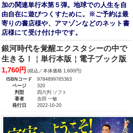
加の関連単行本第５弾。地球での人生を自
由自在に遊びつくすために。※ご予約は最
寄りの書店様や、アマゾンなどのネット書
店様にて受け付け中です。
銀河時代を覚醒エクスタシーの中で
生きる！￤単行本版￤電子ブック版
1,760円
(税込／本体価格 1,600円)
ISBNコード
9784899765363
ページ
320
判型
四六判 ソフト
著者
吉田 一敏
発行日
2022-10-20