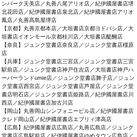
ンパーク天美店／丸善八尾アリオ店／紀伊國屋書店堺
北花田店／紀伊國屋書店泉北店／紀伊國屋書店アリオ
鳳店／丸善髙島屋堺店
【京都】丸善京都本店／大垣書店京都ヨドバシ店／大
垣書店イオンモール京都桂川店／大垣書店醍醐店
【奈良】ジュンク堂書店奈良店／ジュンク堂書店橿原
店
【兵庫】ジュンク堂書店三宮店／ジュンク堂書店三宮
駅前店／ジュンク堂書店神戸住吉店／大垣書店神戸ハ
ーバーランドumie店／ジュンク堂書店舞子店／ジュン
ク堂書店西宮店／ジュンク堂書店芦屋店／ジュンク堂
書店明石店／ジュンク堂書店姫路店／紀伊國屋書店川
西店／紀伊國屋書店加古川店
【岡山】丸善岡山シンフォニービル店／紀伊國屋書店
クレド岡山店／紀伊國屋書店エブリィ津高店
【広島】紀伊國屋書店広島店／丸善広島店／ジュンク
堂書店広島駅前店／紀伊國屋書店ゆめタウン広島店／