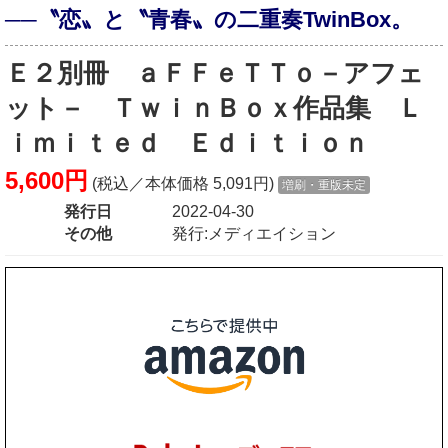
──〝恋〟と〝青春〟の二重奏TwinBox。
Ｅ２別冊 ａＦＦｅＴＴｏ－アフェ
ット－ ＴｗｉｎＢｏｘ作品集 Ｌ
ｉｍｉｔｅｄ Ｅｄｉｔｉｏｎ
5,600円
(税込／本体価格 5,091円)
増刷・重版未定
発行日
2022-04-30
その他
発行:メディエイション