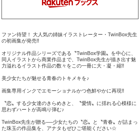
ファン待望！ 大人気の姉妹イラストレーター・TwinBox先生
の初画集が発売!!
オリジナル作品シリーズである〝TwinBox学園〟を中心に、
同人イラストから商業作品まで、TwinBox先生が描き出す魅
力溢れるイラスト作品の数々をこの一冊に大・凝・縮!!
美少女たちが魅せる青春のトキメキを♪
画集専用インクでエモーショナルかつ色鮮やかに再現!!
〝恋〟する少女達のきらめきと、〝愛情〟に揺れる心模様に
思わずハートが高鳴り弾む♪
TwinBox先生が贈る──少女たちの〝恋〟と〝青春〟が詰まっ
た珠玉の作品集を、アナタもぜひご堪能ください☆