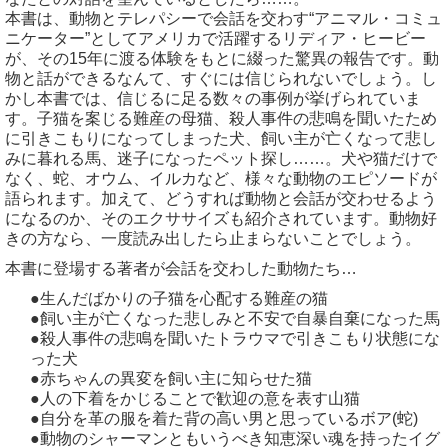
本書は、動物とテレパシーで会話を交わす“アニマル・コミュ
ニケーター”としてアメリカで活躍するリディア・ヒービー
が、その15年に渡る体験をもとに綴った驚異の報告です。動
物と話ができるなんて、すぐには信じられないでしょう。し
かし本書では、信じるに足る数々の事例が挙げられていま
す。子猫を案じる難産の母猫、殺人事件の悲鳴を聞いたため
に引きこもりになってしまった犬、飼い主が亡くなって悲し
みに暮れる馬、迷子になったペット探し……。犬や猫だけで
なく、蛇、オウム、イルカなど、様々な動物のエピソードが
語られます。加えて、どうすれば動物と会話が交わせるよう
になるのか、そのエクササイズも紹介されています。動物好
きの方なら、一度読み出したら止まらないことでしょう。
本書に登場する著者が会話を交わした動物たち…
●生んだばかりの子猫を心配する難産の猫
●飼い主が亡くなった悲しみと不安で自暴自棄になった馬
●殺人事件の悲鳴を聞いたトラウマで引きこもり状態にな
った犬
●赤ちゃんの異変を飼い主に知らせた猫
●人の下着をかじることで歓迎の意を表す山猫
●自分を革の服を着た背の高い男と思っているボア(蛇)
●動物のシャーマンともいうべき知恵深い魂を持ったイグ