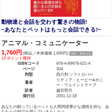
動物達と会話を交わす驚きの物語!
~あなたとペットはもっと会話できる!~
アニマル・コミュニケーター
1,760円
(税込／本体価格 1,600円)
増刷・重版未定
18 ポイント獲得
ISBNコード
978-4-89976-021-4
ページ
304
判型
四六判 ソフトカバー
リディア・ヒービー&ボニ
著者
ー・ウェイントラーブ
訳者
越宮照代
発行日
2001-12-18
あなたの飼っているペットも人間同様豊かな感情を持ち、あ
なたとの対話を望んでいるとしたら……。