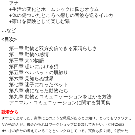
アナ
●生活の変化とホームシックに悩むオウム
●体の傷ついたところへ癒しの音波を送るイルカ
●家出を冒険として楽しむ猫
…など
<目次>
第一章 動物と双方交信できる素晴らしさ
第二章 動物の感情
第三章 犬の物語
第四章 想いにふける猫
第五章 ベルベットの肌触り
第六章 見知らぬ世界
第七章 迷子になったペット
第八章 魂になった動物たち
第九章 動物とコミュニケーションをはかる方法
アニマル・コミュニケーションに関する質問集
読者から
★すごくよかった。実際にこのような職業があるとは知り、とってもワクワクし
ながら読んだ。機会があればワークショップに参加してみたい。(女性25歳)
★いまの自分の考えていることとシンクロしている。実例も多く楽しく読めた。