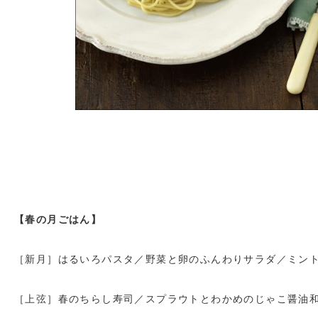
【春の月ごはん】
［新月］
はるいろパスタ／野菜と卵のふんわりサラダ／ミン
［上弦］
春のちらし寿司／スプラウトとわかめのじゃこ醤油