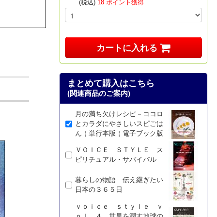
(税込)
18 ポイント獲得
カートに入れる
まとめて購入はこちら
(関連商品のご案内)
月の満ち欠けレシピ－ココロ
とカラダにやさしいスピごは
ん￤単行本版￤電子ブック版
ＶＯＩＣＥ ＳＴＹＬＥ ス
ピリチュアル・サバイバル
暮らしの物語 伝え継ぎたい
日本の３６５日
ｖｏｉｃｅ ｓｔｙｌｅ ｖ
ｏｌ．４ 世界を潤す地球の