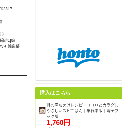
762317
雪
23
間高志,[編
style 編集部
購入はこちら
月の満ち欠けレシピ－ココロとカラダに
やさしいスピごはん￤単行本版￤電子ブ
ック版
1,760円