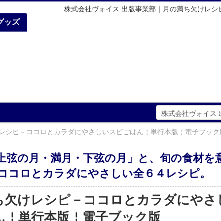
株式会社ヴォイス 出版事業部｜月の満ち欠けレシ
グッズ
レシピ－ココロとカラダにやさしいスピごはん￤単行本版￤電子ブック
上弦の月・満月・下弦の月」と、旬の食材を
ココロとカラダにやさしい全６４レシピ。
ち欠けレシピ－ココロとカラダにやさ
ん￤単行本版￤電子ブック版