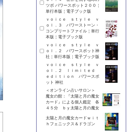
ツボ パワースポット２００￤
単行本版￤電子ブック版
ｖｏｉｃｅ ｓｔｙｌｅ ｖ
ｏｌ．３ パワーストーン・
コンプリートファイル￤単行
本版￤電子ブック版
ｖｏｉｃｅ ｓｔｙｌｅ ｖ
ｏｌ．２ パワースポット神
社￤単行本版￤電子ブック版
ｖｏｉｃｅ ｓｔｙｌｅ ｖ
ｏｌ．２ ｌｉｍｉｔｅｄ
ｅｄｉｔｉｏｎ パワースポ
ット 神社
＜オンライン占いサロン＞
魔女の館：『太陽と月の魔女
カード』による個人鑑定 各
４５分 ｂｙ太陽と月の魔女
太陽と月の魔女カードｗｉｔ
ｈフェニックス＆ドラゴン