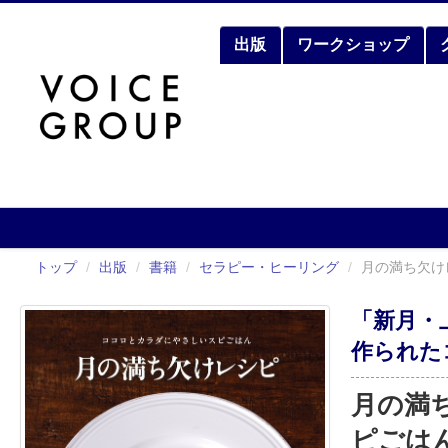
出版
ワークショップ
トップ
/
出版
/
書籍
/
セラピー・ヒーリング
/
月の満ち欠け
「新月・
作られた
月の満
ピごは