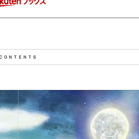
ＣＯＮＴＥＮＴＳ