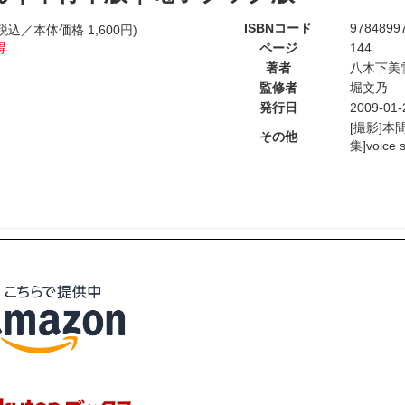
ISBNコード
9784899
税込／本体価格 1,600円)
得
ページ
144
著者
八木下美
監修者
堀文乃
発行日
2009-01-
[撮影]本
その他
集]voice 