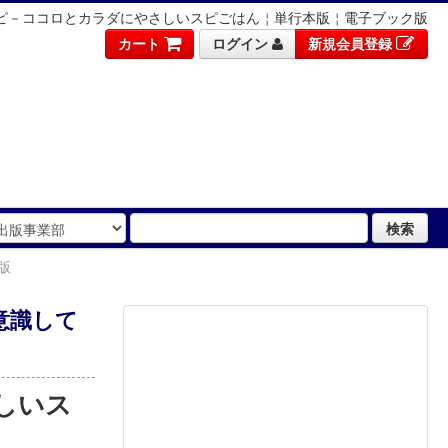
ピ－ココロとカラダにやさしいスピごはん￤単行本版￤電子ブック版
カート
ログイン
新規会員登録
検索
版
意識して
しいス