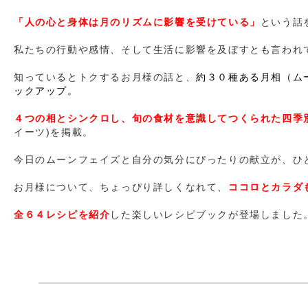
「人の心と身体は月のリズムに影響を受けている」
という話
私たちの行動や感情、そして生活に影響を及ぼすとも言われ
知っているとトクするお月様の話と、
約３０種ある月相（ム
ックアップ。
４つの相とシンクロし
、旬の食材を意識してつくられた四季
イーツ)を掲載。
今日のムーンフェイズと自分の気分にぴったりの献立が、ひ
お月様について、ちょっぴり詳しくなれて、
ココロとカラダ
全６４レシピを紹介
した楽しいレシピブックが登場しました