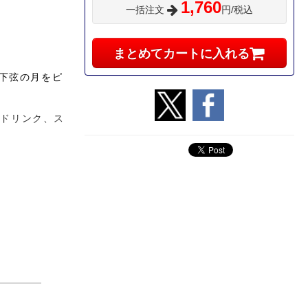
1,760
一括注文
円/税込
まとめてカートに入れる
下弦の月
をピ
 ドリンク、ス