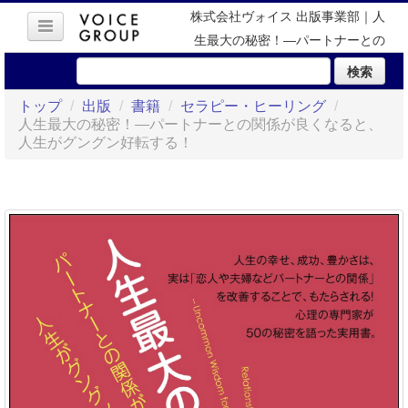
株式会社ヴォイス 出版事業部｜人
生最大の秘密！―パートナーとの
関係が良くなると、人生がグング
検索
ン好転する！
トップ
/
出版
/
書籍
/
セラピー・ヒーリング
/
人生最大の秘密！―パートナーとの関係が良くなると、
人生がグングン好転する！