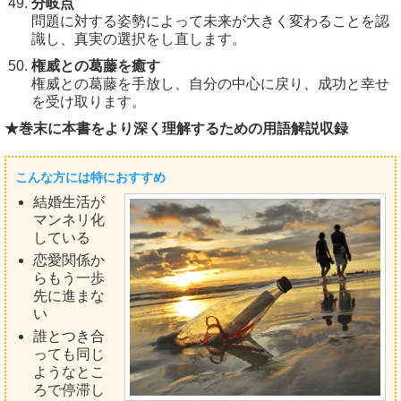
分岐点
問題に対する姿勢によって未来が大きく変わることを認
識し、真実の選択をし直します。
権威との葛藤を癒す
権威との葛藤を手放し、自分の中心に戻り、成功と幸せ
を受け取ります。
★巻末に本書をより深く理解するための用語解説収録
こんな方には特におすすめ
結婚生活が
マンネリ化
している
恋愛関係か
らもう一歩
先に進まな
い
誰とつき合
っても同じ
ようなとこ
ろで停滞し