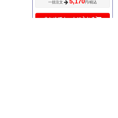
5,170
一括注文
円/税込
まとめてカートに入れる
ページのTOPへ戻る