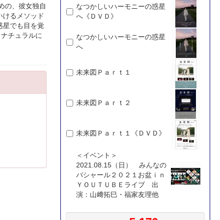
めの、彼女独自
なつかしいハーモニーの惑星
いけるメソッド
へ《ＤＶＤ》
惑星でも目を覚
、ナチュラルに
なつかしいハーモニーの惑星
へ
未来図Ｐａｒｔ１
未来図Ｐａｒｔ２
未来図Ｐａｒｔ１《ＤＶＤ》
＜イベント＞
2021.08.15（日） みんなの
バシャール２０２１お盆ｉｎ
ＹＯＵＴＵＢＥライブ 出
演：山﨑拓巳・福家友理他