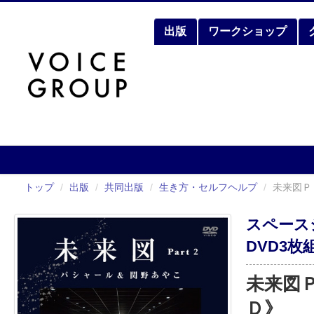
出版
ワークショップ
トップ
/
出版
/
共同出版
/
生き方・セルフヘルプ
/
未来図Ｐ
スペース
DVD3
未来図
Ｄ》