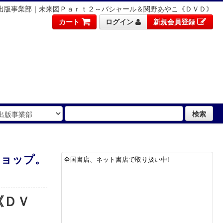
 出版事業部｜未来図Ｐａｒｔ２～バシャール＆関野あやこ《ＤＶＤ》
カート
ログイン
新規会員登録
検索
ショップ。
全国書店、ネット書店で取り扱い中!
《ＤＶ