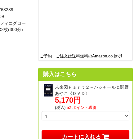
763239
09
ンフィニグロー
D3枚(300分)
ご予約・ご注文は送料無料のAmazon.co.jpで!
購入はこちら
未来図Ｐａｒｔ２～バシャール＆関野
あやこ《ＤＶＤ》
5,170円
(税込)
52 ポイント獲得
カートに入れる