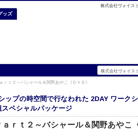
株式会社ヴォイス
グッズ
ａｒｔ２～バシャール＆関野あやこ《ＤＶＤ》
シップの時空間で行なわれた 2DAY ワーク
枚組スペシャルパッケージ
Ｐａｒｔ２～バシャール＆関野あやこ