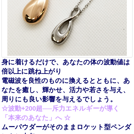
身に着けるだけで、あなたの体の波動値は
倍以上に跳ね上がり
電磁波を良性のものに換えるとともに、あ
なたを癒し、輝かせ、活力や若さを与え、
周りにも良い影響を与えるでしょう。
☆
波動
+200超──斥力エネルギーが導く
「本来のあなた」へ
☆
ムーパウダーがそのままロケット型ペンダ