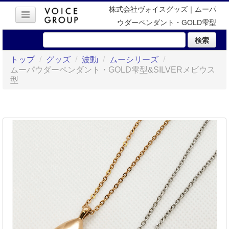
株式会社ヴォイスグッズ｜ムーパ
ウダーペンダント・GOLD雫型
&SILVERメビウス型
検索
トップ
/
グッズ
/
波動
/
ムーシリーズ
/
ムーパウダーペンダント・GOLD雫型&SILVERメビウス
型