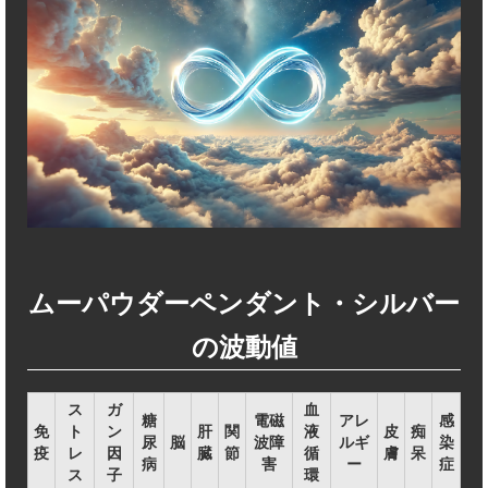
ムーパウダーペンダント・シルバー
の波動値
ス
ガ
血
糖
電磁
アレ
感
免
ト
ン
肝
関
液
皮
痴
尿
脳
波障
ルギ
染
疫
レ
因
臓
節
循
膚
呆
病
害
ー
症
ス
子
環