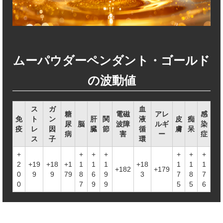
ムーパウダーペンダント・ゴールド
の波動値
ス
ガ
血
糖
電磁
アレ
感
免
ト
ン
肝
関
液
皮
痴
尿
脳
波障
ルギ
染
疫
レ
因
臓
節
循
膚
呆
病
害
ー
症
ス
子
環
+
+
+
+
+
+
+
2
+19
+18
+1
1
1
1
+18
1
1
1
+182
+179
0
9
9
79
8
6
9
3
7
8
7
0
7
9
9
5
5
6