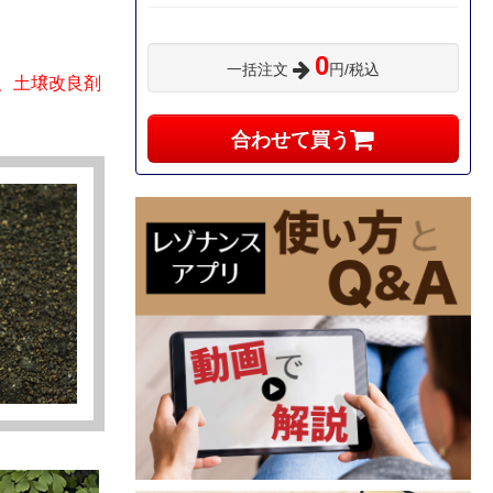
0
一括注文
円/税込
、土壌改良剤
合わせて買う