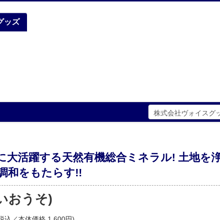
グッズ
に大活躍する天然有機総合ミネラル! 土地を
調和をもたらす!!
いおうそ)
税込／本体価格 1,600円)