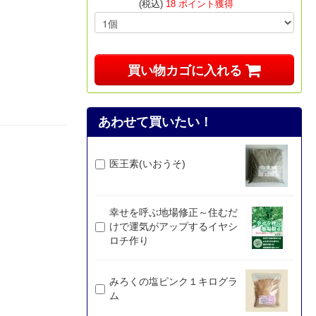
(税込)
18 ポイント獲得
買い物カゴに入れる
あわせて買いたい！
医王素(いおうそ)
幸せを呼ぶ地場修正～住むだ
けで運気がアップするイヤシ
ロチ作り
みろくの塩ピンク１キログラ
ム