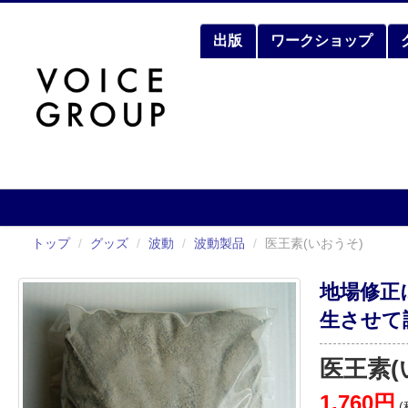
出版
ワークショップ
トップ
/
グッズ
/
波動
/
波動製品
/
医王素(いおうそ)
地場修正
生させて
医王素(
1,760円
(