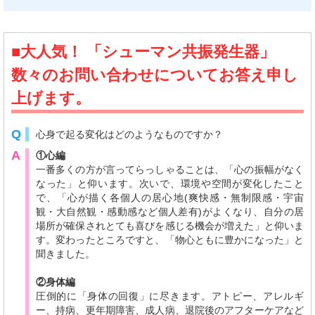
■大人気！ 「シューマン共振発生器」
数々のお問い合わせについてお答え申し
上げます。
Q
心身で起る変化はどのようなものですか？
A
①心編
一番多くの方が言ってらっしゃることは、「心の振幅がなく
なった」と仰います。次いで、環境や空間が変化したこと
で、「心が描く各個人の居心地(爽快感・無制限感・宇宙
観・大自然観・感動感など個人差有)がよくなり、自分の居
場所が確保されとても喜びを感じる機会が増えた」と仰いま
す。変わったところですと、「物心ともに豊かになった」と
聞きました。
②身体編
圧倒的に「身体の回復」に尽きます。アトピー、アレルギ
ー、持病、更年期障害、成人病、退院後のアフターケアなど