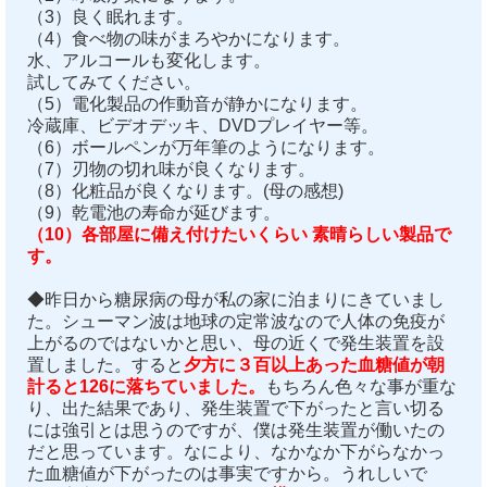
（3）良く眠れます。
（4）食べ物の味がまろやかになります。
水、アルコールも変化します。
試してみてください。
（5）電化製品の作動音が静かになります。
冷蔵庫、ビデオデッキ、DVDプレイヤー等。
（6）ボールペンが万年筆のようになります。
（7）刃物の切れ味が良くなります。
（8）化粧品が良くなります。(母の感想)
（9）乾電池の寿命が延びます。
（10）各部屋に備え付けたいくらい 素晴らしい製品で
す。
◆昨日から糖尿病の母が私の家に泊まりにきていまし
た。シューマン波は地球の定常波なので人体の免疫が
上がるのではないかと思い、母の近くで発生装置を設
置しました。すると
夕方に３百以上あった血糖値が朝
計ると126に落ちていました。
もちろん色々な事が重な
り、出た結果であり、発生装置で下がったと言い切る
には強引とは思うのですが、僕は発生装置が働いたの
だと思っています。なにより、なかなか下がらなかっ
た血糖値が下がったのは事実ですから。うれしいで