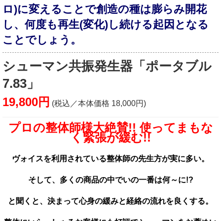
ロ)に変えることで創造の種は膨らみ開花
し、何度も再生(変化)し続ける起因となる
ことでしょう。
シューマン共振発生器「ポータブル
7.83」
19,800円
(税込／本体価格 18,000円)
プロの整体師様大絶賛!! 使ってまもな
く緊張が緩む!!
ヴォイスを利用されている整体師の先生方が実に多い。
そして、多くの商品の中でいの一番は何～に!?
と聞くと、決まって心身の緩みと経絡の流れを良くする。