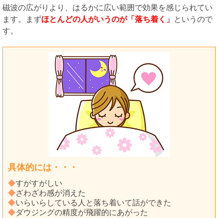
磁波の広がりより、はるかに広い範囲で効果を感じられてい
ます。まず
ほとんどの人がいうのが「落ち着く」
というので
す。
具体的には・・・
◆
すがすがしい
◆
ざわざわ感が消えた
◆
いらいらしている人と落ち着いて話ができた
◆
ダウジングの精度が飛躍的にあがった