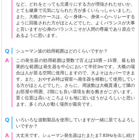
など。どれをとっても元通りにする力が増強されたせいか、
とても健康で元気になられた方が多くいらっしゃいました。
また、大概のケースは、心～身体へ、身体～心へリレーする
ように回復された方がほとんどでした。よくバランスが大事
と言いますが心身のバランスこそが人間の尊厳であり原点で
あるように思います。
Q
シューマン波の効用範囲はどのくらいですか？
A
この発生器の効用範囲は畳数で言えば10畳～15畳、最も効
果的な範囲は発生器を中心において半径3mです。大概の場
合は人が居る空間に使用しますので、大よそはカバーできま
す。また、おやすみ時は寝室へ発生器を移動して使用してい
る方がほとんどでした。さらに、周波数は大概貫通して隣の
お部屋や周囲、2階にも良い環境を創る働きがございます。
置く位置は高いところよりも地に近いほうがよろしいと思い
ます。多くの人が動く場所が最良です。
Q
いろいろな波動製品を使用していますが一緒に居てもよろし
いですか？
A
大丈夫です。シューマン発生器はたまたま7.83Hzを出し続け