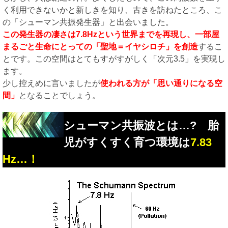
く利用できないかと新しきを知り、古きを訪ねたところ、こ
の「シューマン共振発生器」と出会いました。
この発生器の凄さは7.8Hzという世界までを再現し、一部屋
まるごと生命にとっての「聖地＝イヤシロチ」を創造
するこ
とです。この空間はとてもすがすがしく「次元3.5」を実現し
ます。
少し控えめに言いましたが
使われる方が「思い通りになる空
間」
となることでしょう。
シューマン共振波とは…? 胎
児がすくすく育つ環境は
7.83
Hz…！