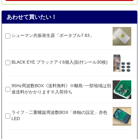
あわせて買いたい！
シューマン共振発生器「ポータブル7.83」
BLACK EYE ブラックアイ6個入(貼付シール30枚)
95Hz周波数BOX《送料無料》※離島･一部地域は別
途送料がかかります※入荷待ち
ライフ・二重螺旋周波数BOX「体軸の設定」赤色
LED