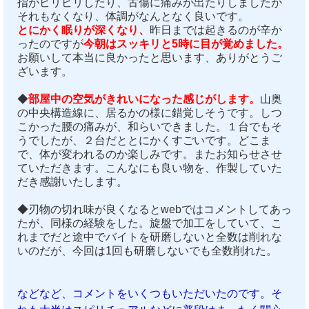
指がビリビリしたり、古傷に痛みが出たりしましたが
それもなくなり、体調がなんとなく良いです。
とにかく眠りが深くなり、
昨日までは起きるのが辛か
ったのですが
今朝はスッキリと5時に目が覚めました。
お願いして本当に良かったと思います、ありがとうご
ざいます。
◆
部屋中の空気がきれいになった感じがします。
山奥
の中央構造線に、居るかの様に錯覚しそうです。しつ
こかった腰の痛みが、和らいできました。１台でもそ
うでしたが、２台だととにかくすごいです。どこま
で、体が変われるのか楽しみです。またお知らせさせ
ていただきます。こんなにも良い物を、作製していた
だき感謝いたします。
◆刃物の切れ味が良くなるとwebではコメントしてあっ
たが、同様の経験をした。旋盤で加工をしていて、こ
れまでだと途中でバイトを研磨しないと全数は削れな
いのだが、今回は1回も研磨しないでも全数削れた。
などなど、コメントをいくつもいただいたのです。そ