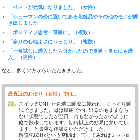
「ペットが元気になりました」（女性）
「シューマンの傍に置いてある化粧品やその他のモノが輝
き出しました」
「ポジティブ思考一直線に」（複数）
「余りの心地よさにうっとり」（複数）
「一台試しに購入したら良かったので長男・長女にも購
入」（男性）
など、多くの方からいただきました。
最直近のお便り（女性）では…
スイッチONした途端に睡魔に襲われ、ぐっすり睡
眠できました。母は腰痛で外に出るのもままなら
ない状態でしたが翌日、何もなかったかのように
庭で散歩しています。期待以上の効果に驚いてい
ます。と貴重な体験をいただきました。
解説/7.83Hzという空間は、言ってみればミッドα