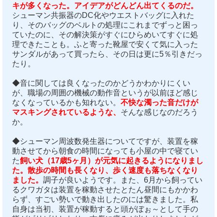
キが多くなった。アイデアがどんどん出てくるのだ。
シューマン共振器のDC化やウエストバッグに入れた
り、そのバッグのベルトの処理にこれまでずっと困っ
ていたのに、その解決策がすぐにひらめいてすぐに処
理できたことも。ふと寄った靴屋で安くて気に入った
サンダルがあって買ったら、その日は更に5％引きだっ
たり。
◆音に関しては良くなったのかどうかわかりにくい
が、職場の周囲の機械の動作音というが以前ほど感じ
なくなっているかも知れない。
不快な濁った音だけが
マスキングされているような、
そんな感じなのだろう
か。
◆シューマン周波数発生器についてですが、装置を稼
動させてから朝食の時間になっても小屋の中で寝てい
た
飼い犬（17歳5ヶ月）が元気に起きるようになりまし
た。散歩の時間も長くなり、歩く速度も落ちなくなり
ました。
調子が良いようです。また、6月から飼ってい
るクワガタは装置を稼動させたとたん昼間にもかかわ
らず、すごい勢いで動き出したのには驚きました。私
自身は当初、装置が稼動すると頭がぼぉ～として手の