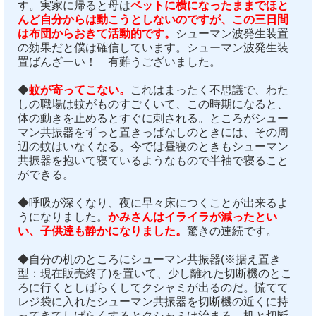
す。実家に帰ると母は
ベットに横になったままでほと
んど自分からは動こうとしないのですが、この三日間
は布団からおきて活動的です。
シューマン波発生装置
の効果だと僕は確信しています。シューマン波発生装
置ばんざーい！ 有難うございました。
◆
蚊が寄ってこない。
これはまったく不思議で、わた
しの職場は蚊がものすごくいて、この時期になると、
体の動きを止めるとすぐに刺される。ところがシュー
マン共振器をずっと置きっぱなしのときには、その周
辺の蚊はいなくなる。今では昼寝のときもシューマン
共振器を抱いて寝ているようなもので半袖で寝ること
ができる。
◆呼吸が深くなり、夜に早々床につくことが出来るよ
うになりました。
かみさんはイライラが減ったとい
い、子供達も静かになりました。
驚きの連続です。
◆自分の机のところにシューマン共振器
(※据え置き
型：現在販売終了)
を置いて、少し離れた切断機のとこ
ろに行くとしばらくしてクシャミが出るのだ。慌てて
レジ袋に入れたシューマン共振器を切断機の近くに持
ってきてしばらくするとクシャミは治まる。机と切断