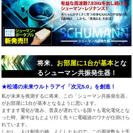
将来、
お部屋に1台が基本
とな
るシューマン共振発生器！
★松浦の未来ウルトラアイ「次元5.0」を創造！
私が未来を推測するに将来、この「シューマン共振発生器」
がお部屋に1台が基本となるように思います。
ますます電化が進み、普及が遅れている国々も電化電化とな
った時、家中はもとより行く先々に電磁波のワナが仕掛けら
れています。
しかし、人は創造の神。よくしたもので、この周波数を上手