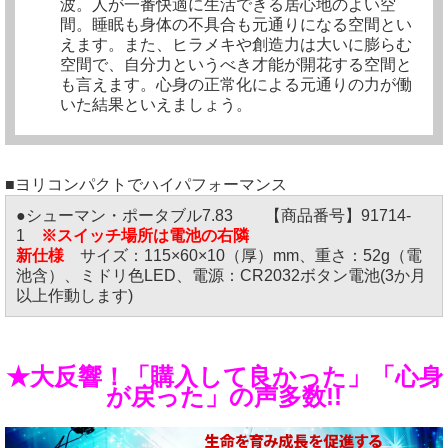
波。人が一番快適に生活できる居心地のよい空
間。睡眠も身体の不具合も元通りになる空間とい
えます。また、ヒラメキや創造力は大いに膨らむ
空間で、自分力というべき才能が開花する空間と
も言えます。心身の正常化による元通りの力が働
いた結果といえましょう。
■ヨリコンパクトでハイパフォーマンス
●シューマン・ポータブル7.83 【商品番号】91714-
1
※スイッチ場所は電池の右隣
新仕様
サイズ：115×60×10（厚）mm、重さ：52g（電
池含）、ミドリ色LED、電源：CR2032ボタン電池(3か月
以上作動します)
★大反響！「購入して良かった」「心身
が戻った」の声多数!!