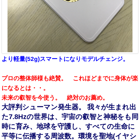
より軽量(52g)スマートになりモデルチェンジ。
プロの整体師様も絶賛。 これほどまでに身体が楽
になるとは・・。
未来の叡智を今使う。 絶対のお薦め。
大評判シューマン発生器。 我々が生まれ出
た7.8Hzの世界は、宇宙の叡智と神秘をも同
時に育み、地球を守護し、すべての生命に
平等に伝播する周波数。環境を聖地(イヤシ