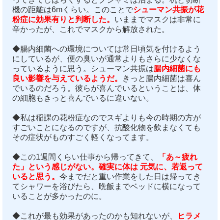
機の距離は6mくらい。このことで
シューマン共振が花
粉症に効果有りと判断した。
いままでマスクは非常に
辛かったが、これでマスクから解放された。
◆腸内細菌への環境については常日頃気を付けるよう
にしているが、便の臭いが通常よりもさらに少なくな
っているように思う。シューマン共振は
腸内細菌にも
良い影響を与えているようだ。
きっと腸内細菌は喜ん
でいるのだろう。彼らが喜んでいるということは、体
の細胞もきっと喜んでいるに違いない。
◆私は稲課の花粉症なのでスギよりも今の時期の方が
すごいことになるのですが、抗酸化物を飲まなくても
その症状がものすごく軽くなってます。
◆この1週間くらい仕事から帰ってきて、
「あ～疲れ
た」という感じがない。確実に体は 元気に、若返って
いると思う。
今までだと重い作業をした日は帰ってき
てシャワーを浴びたら、晩飯までベッドに横になって
いることが多かったのに。
◆これが最も効果があったのかも知れないが、
ヒラメ