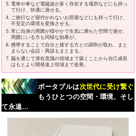
電車や車など電磁波が多く存在する場所などにも持っ
て行け、快適に過せる。
ご旅行など寝付かれないお部屋などにも持って行け、
不安定の環境を変換させる。
常に自身の周囲が穏やかで生気に満ちた空間で過せ、
周囲にいる方も同様な効果が。
携帯することで自分と接する方との調和が取れ、まと
まらない会話・商談もまとまる。
脳を通じて潜在意識の領域まで届くことから自己成長
はもとより開発途上領域まで改善。
ポータブルは
次世代に受け繋ぐ
もうひとつの空間・環境、そし
て永遠…