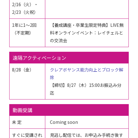
2/16（火）
・
2/23（火祝）
1年に1～2回
【養成講座・卒業生限定特典】LIVE無
（不定期）
料オンラインイベント：
レイチェルと
の交流会
遠隔アクティベーション
8/28（金）
クレアボヤンス能力向上とブロック解
除
【締切】8/27
（木）
15:00お振込み分
迄
動画受講
未 定
Coming soon
すぐに受講され
見逃し配信では、お申込み手続き後す