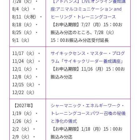
7/28（火）・
【アドバンス】LIVEオンライン養成講
8/4
（火）・
座:アニマルコミュニケーション and
8/11
（火祝）
・
ヒーリング・トレーニングコース
8/18
（火）・
【お申込期限】7/27（月）15：00お
8/25
（火）・
振込み分迄のところ、
7/28（火）
9
/1
（火）
15：00お振込み分迄受付延長
11/17（火）
・
サイキックセンス・マスター・プログ
11
/24（火）
・
ラム「
サイキックリーダー養成講座」
12
/1（火）
・
【お申込期限】
11/16（月）
15：00お
12
/8（火）
・
振込み分迄
12
/15（火）
・
12
/22（火）
【2027年】
シャーマニック・エネルギーワーク・
1/19（火）
・
トレーニングコース:パワー召喚の秘儀
1/26（火）
・
と浄化の儀式
2
/2（火）
・
【お申込期限】
1/18（月）
15：00お
2
/9（火）
・
振込み分迄