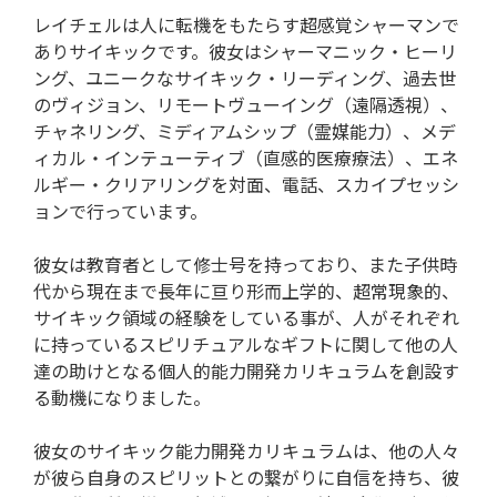
レイチェルは人に転機をもたらす超感覚シャーマンで
ありサイキックです。彼女はシャーマニック・ヒーリ
ング、ユニークなサイキック・リーディング、過去世
のヴィジョン、リモートヴューイング（遠隔透視）、
チャネリング、ミディアムシップ（霊媒能力）、メデ
ィカル・インテューティブ（直感的医療療法）、エネ
ルギー・クリアリングを対面、電話、スカイプセッシ
ョンで行っています。
彼女は教育者として修士号を持っており、また子供時
代から現在まで長年に亘り形而上学的、超常現象的、
サイキック領域の経験をしている事が、人がそれぞれ
に持っているスピリチュアルなギフトに関して他の人
達の助けとなる個人的能力開発カリキュラムを創設す
る動機になりました。
彼女のサイキック能力開発カリキュラムは、他の人々
が彼ら自身のスピリットとの繋がりに自信を持ち、彼