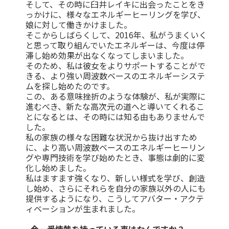
そして、その時に臼井レイキに出会ったことをき
っかけに、様々なエネルギーヒーリングを学び、
娘に対して働きかけました。
そこからしばらくして、2016年、私がうまくいく
と思って取り組んでいたエネルギーは、今度は停
滞し始め効果が出なくなってしまいました。
そのため、私は彼女をよりサポートすることがで
きる、より強い周波数ベースのエネルギーシステ
ムを探し始めたのです。
この、ある意味挫折のような体験が、私が実際に
進むべき、新たな高次元の道へと導いてくれるこ
とになるとは、その時には知る由もありませんで
した。
私の家族の様々な困難な状況から抜け出すため
に、より高い周波数ベースのエネルギーヒーリン
グや専門技術を学び始めたとき、事態は劇的に変
化し始めました。
私はますます強くなり、新しい様式を学び、創造
し始め、さらにそれらを自分の家族以外の人にも
提供するようになり、こうしてアバター・アクテ
ィベーションが生まれました。
― 今一番情熱を持っている事はなんですか？