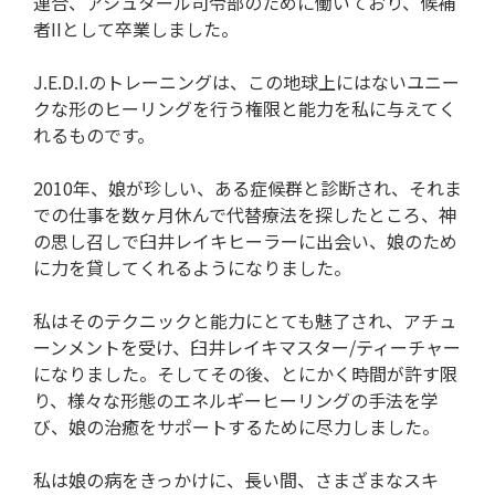
連合、アシュタール司令部のために働いており、候補
者IIとして卒業しました。
J.E.D.I.のトレーニングは、この地球上にはないユニー
クな形のヒーリングを行う権限と能力を私に与えてく
れるものです。
2010年、娘が珍しい、ある症候群と診断され、それま
での仕事を数ヶ月休んで代替療法を探したところ、神
の思し召しで臼井レイキヒーラーに出会い、娘のため
に力を貸してくれるようになりました。
私はそのテクニックと能力にとても魅了され、アチュ
ーンメントを受け、臼井レイキマスター/ティーチャー
になりました。そしてその後、とにかく時間が許す限
り、様々な形態のエネルギーヒーリングの手法を学
び、娘の治癒をサポートするために尽力しました。
私は娘の病をきっかけに、長い間、さまざまなスキ