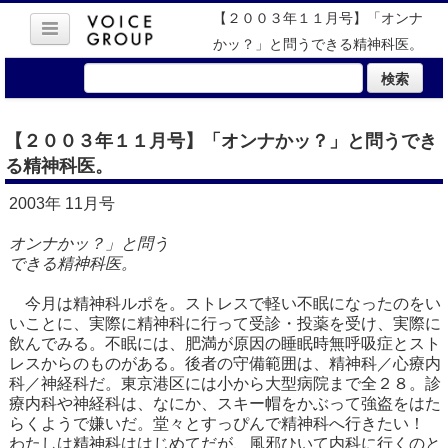
【２００３年１１月号】「オンナ
かッ？」と問うできる精神科医。
検索
【２００３年１１月号】「オンナかッ？」と問うでき
る精神科医。
2003年 11月号
オンナかッ？」と問う
できる精神科医。
今月は精神科ルポを。ストレスで軽い不眠になったのをい
いことに、実際に精神科に行って受診・投薬を受け、実際に
飲んでみる。不眠には、肥満が原因の睡眠時無呼吸症とスト
レスからのものがある。後者の守備範囲は、精神科／心療内
科／神経科だ。東京港区には小から大型病院まで全２８。診
療内科や神経科は、なにか、スキー帽をかぶって強盗をはた
らくようで嫌いだ。堂々とすっぴんで精神科へ行きたい！
わたしは精神科ははじめてだが、風邪ひいて内科に行くのと