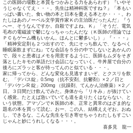
この医師の場数と本質をつかみとる力をあらわす）『いやそ
うじゃなくてえ・・・。先生は精神科医ですね？』「本もい
っぱい書いた。食い物の本と日本を憂える本とか・・・。わ
たしはあのノーベル文学賞作家Ｋの主治医だったんだ」『う
へー、そうなんですか。自殺ですよね、Ｋ』「そうだ、電気
毛布の電磁波で鬱になっちゃったんだな（Ｋ医師の理論では
ＰＣもゲーム機もいかん。ほんとに鬱多いし）」『・・・』
「精神安定剤も２つ出すので、先にそっち飲んで、なるべく
睡眠薬飲まずにね』てな会話を５分の中でしないとあかんの
で、段々と患者はメモを用意するように、医師もムダをそぎ
落としたキモの単語だけ会話になっていく。牛丼屋で自分の
後ろにズラッと客が待ってんのと似ている・・・。
家に帰ってから、どんな変化も見逃すまいぞ、とクスリを飲
む。「デパス錠」0.5mg （抗不安剤、抗鬱剤）×２／日と
「デパケンR 錠」200mg （抗躁剤、てんかん治療薬）×２／
日。３日間だけ飲んでみた。身体から「リキみ」が抜けてい
く感覚。たとえば急いでいても道を走りたくはならない、と
いう状態。アマゾンでＫ医師の本、正常と異常のはざま的な
題名の本を買って読む。おー、この人、結構ええぞお。おぬ
し、できるな。こんな先生を引き寄せちゃうわたしもすごい
じゃんと妙にうれしくなる・・・。
喜多見 龍一