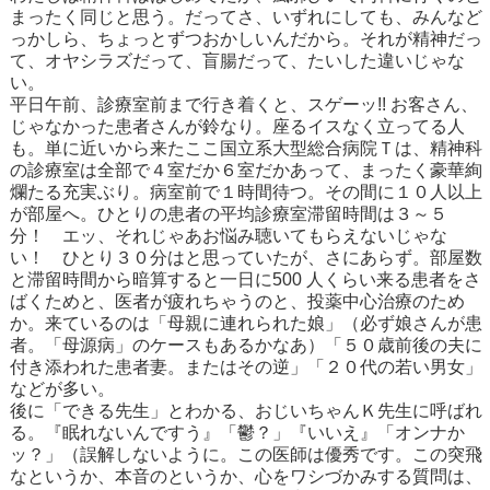
まったく同じと思う。だってさ、いずれにしても、みんなど
っかしら、ちょっとずつおかしいんだから。それが精神だっ
て、オヤシラズだって、盲腸だって、たいした違いじゃな
い。
平日午前、診療室前まで行き着くと、スゲーッ!! お客さん、
じゃなかった患者さんが鈴なり。座るイスなく立ってる人
も。単に近いから来たここ国立系大型総合病院Ｔは、精神科
の診療室は全部で４室だか６室だかあって、まったく豪華絢
爛たる充実ぶり。病室前で１時間待つ。その間に１０人以上
が部屋へ。ひとりの患者の平均診療室滞留時間は３～５
分！ エッ、それじゃあお悩み聴いてもらえないじゃな
い！ ひとり３０分はと思っていたが、さにあらず。部屋数
と滞留時間から暗算すると一日に500 人くらい来る患者をさ
ばくためと、医者が疲れちゃうのと、投薬中心治療のため
か。来ているのは「母親に連れられた娘」（必ず娘さんが患
者。「母源病」のケースもあるかなあ）「５０歳前後の夫に
付き添われた患者妻。またはその逆」「２０代の若い男女」
などが多い。
後に「できる先生」とわかる、おじいちゃんＫ先生に呼ばれ
る。『眠れないんですう』「鬱？」『いいえ』「オンナか
ッ？」（誤解しないように。この医師は優秀です。この突飛
なというか、本音のというか、心をワシづかみする質問は、