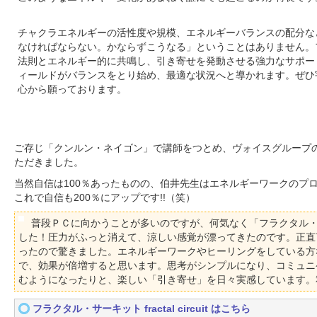
チャクラエネルギーの活性度や規模、エネルギーバランスの配分な
なければならない。かならずこうなる」ということはありません。
法則とエネルギー的に共鳴し、引き寄せを発動させる強力なサポー
ィールドがバランスをとり始め、最適な状況へと導かれます。ぜひ
心から願っております。
ご存じ「クンルン・ネイゴン」で講師をつとめ、ヴォイスグループ
ただきました。
当然自信は100％あったものの、伯井先生はエネルギーワークのプ
これで自信も200％にアップです!!（笑）
普段ＰＣに向かうことが多いのですが、何気なく「フラクタル
した！圧力がふっと消えて、涼しい感覚が漂ってきたのです。正直
ったので驚きました。エネルギーワークやヒーリングをしている方
で、効果が倍増すると思います。思考がシンプルになり、コミュニ
むようになったりと、楽しい「引き寄せ」を日々実感しています。
フラクタル・サーキット fractal circuit はこちら