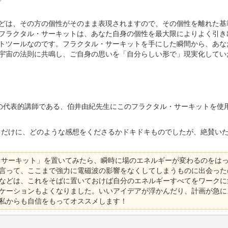
どは、その方の個性がそのまま表現されますので、その個性を離れた基
フラクタル・サーキットは、あなた自身の個性を最大限によりよく引き
トツールなのです。フラクタル・サーキットを手にした瞬間から、あな
宇宙の法則に共鳴し、ご自身の思いを「自分らしい形で」現実化してい
の代表的講師である、伯井由紀先生にこのフラクタル・サーキットを使
ロだけに、どのような感想をくださるかドキドキものでしたが、絶賛い
・サーキット」を置いてみたら、瞬時に場のエネルギーが変わるのをは
言って、ここまで強力に電磁波の影響をなくしてしまうものに出会った
などは、これをそばに置いておけば自分のエネルギーすべてをワークに
ケーションもよくなりました。いいアイデアが浮かんだり、計画が急に
私からも自信をもってオススメします！