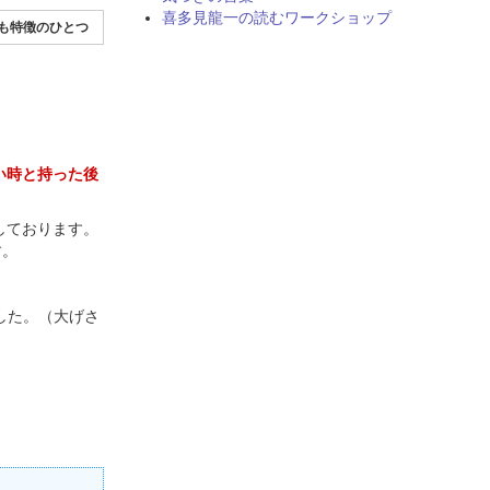
喜多見龍一の読むワークショップ
も特徴のひとつ
い時と持った後
しております。
す。
した。（大げさ