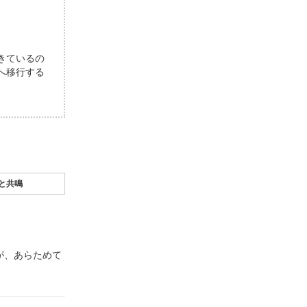
きているの
へ移行する
と共鳴
が、あらためて