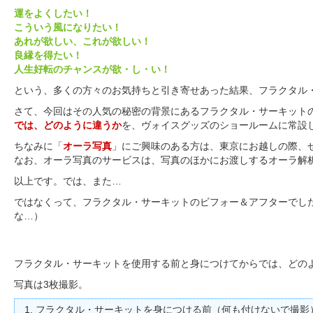
運をよくしたい！
こういう風になりたい！
あれが欲しい、これが欲しい！
良縁を得たい！
人生好転のチャンスが欲・し・い！
という、多くの方々のお気持ちと引き寄せあった結果、フラクタル
さて、今回はその人気の秘密の背景にあるフラクタル・サーキット
では、どのように違うか
を、ヴォイスグッズのショールームに常設
ちなみに「
オーラ写真
」にご興味のある方は、東京にお越しの際、
なお、オーラ写真のサービスは、写真のほかにお渡しするオーラ解析文書
以上です。では、また…
ではなくって、フラクタル・サーキットのビフォー＆アフターでした
な…）
フラクタル・サーキットを使用する前と身につけてからでは、どの
写真は3枚撮影。
フラクタル・サーキットを身につける前（何も付けないで撮影