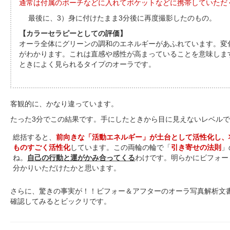
通常は付属のポーチなどに入れてポケットなどに携帯していただ
最後に、3）身に付けたまま3分後に再度撮影したのもの。
【カラーセラピーとしての評価】
オーラ全体にグリーンの調和のエネルギーがあふれています。変
がわかります。これは直感や感性が高まっていることを意味しま
ときによく見られるタイプのオーラです。
客観的に、かなり違っています。
たった3分でこの結果です。手にしたときから目に見えないレベル
総括すると、
前向きな「活動エネルギー」が土台として活性化し、
ものすごく活性化
しています。この両輪の輪で「
引き寄せの法則
」
ね。
自己の行動と運がかみ合ってくる
わけです。明らかにビフォー
分かりいただけたかと思います。
さらに、驚きの事実が！！ビフォー＆アフターのオーラ写真解析文
確認してみるとビックリです。