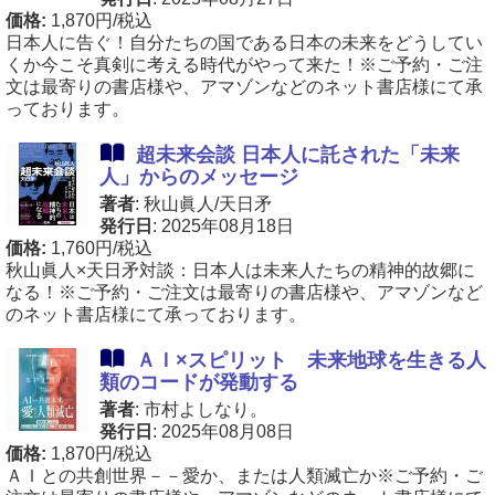
価格:
1,870円/税込
日本人に告ぐ！自分たちの国である日本の未来をどうしてい
くか今こそ真剣に考える時代がやって来た！※ご予約・ご注
文は最寄りの書店様や、アマゾンなどのネット書店様にて承
っております。
超未来会談 日本人に託された「未来
人」からのメッセージ
著者
: 秋山眞人/天日矛
発行日
: 2025年08月18日
価格:
1,760円/税込
秋山眞人×天日矛対談：日本人は未来人たちの精神的故郷に
なる！※ご予約・ご注文は最寄りの書店様や、アマゾンなど
のネット書店様にて承っております。
ＡＩ×スピリット 未来地球を生きる人
類のコードが発動する
著者
: 市村よしなり。
発行日
: 2025年08月08日
価格:
1,870円/税込
ＡＩとの共創世界－－愛か、または人類滅亡か※ご予約・ご