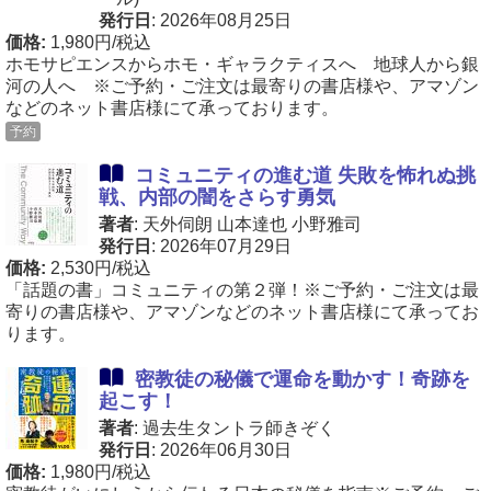
発行日
: 2026年08月25日
価格:
1,980円/税込
ホモサピエンスからホモ・ギャラクティスへ 地球人から銀
河の人へ ※ご予約・ご注文は最寄りの書店様や、アマゾン
などのネット書店様にて承っております。
予約
コミュニティの進む道 失敗を怖れぬ挑
戦、内部の闇をさらす勇気
著者
: 天外伺朗 山本達也 小野雅司
発行日
: 2026年07月29日
価格:
2,530円/税込
「話題の書」コミュニティの第２弾！※ご予約・ご注文は最
寄りの書店様や、アマゾンなどのネット書店様にて承ってお
ります。
密教徒の秘儀で運命を動かす！奇跡を
起こす！
著者
: 過去生タントラ師きぞく
発行日
: 2026年06月30日
価格:
1,980円/税込