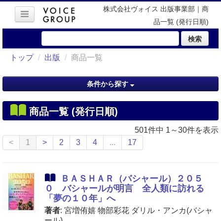
株式会社ヴォイス 出版事業部｜商
品一覧 (発行日順)
検索
トップ
/
出版
/
商品一覧
条件から探す
商品一覧 (発行日順)
501件中 1～30件を表示
<
1
>
2
3
4
...
17
ＢＡＳＨＡＲ（バシャール）２０５
０ バシャールが明言 全人類に訪れる
「夢の１０年」へ
著者
: 宮増侑嬉 物部彩花 ダリル・アンカ(バシャ
ール)