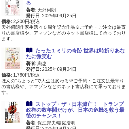
る
著者
: 天外伺朗
発行日
: 2025年09月25日
価格:
2,200円/税込
天外伺朗作家生活４０周年記念作品※ご予約・ご注文は最寄
りの書店様や、アマゾンなどのネット書店様にて承っており
ます。
たった１ミリの奇跡 世界は時折りあな
たに微笑む
著者
: 織恵
発行日
: 2025年09月24日
価格:
1,760円/税込
ほんの“ちょっと”で人生は変わる※ご予約・ご注文は最寄り
の書店様や、アマゾンなどのネット書店様にて承っておりま
す。
ストップ・ザ・日本滅亡！ トランプ
政権の数年間だけが、日本の危機を救う最
後のチャンス！
著者
: 保江邦夫/饗庭浩明
発行日
: 2025年08月27日