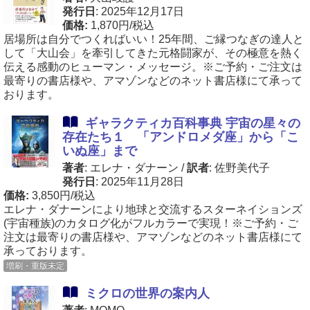
発行日
: 2025年12月17日
価格:
1,870円/税込
居場所は自分でつくればいい！25年間、ご縁つなぎの達人と
して「大山会」を牽引してきた元格闘家が、その極意を熱く
伝える感動のヒューマン・メッセージ。※ご予約・ご注文は
最寄りの書店様や、アマゾンなどのネット書店様にて承って
おります。
ギャラクティカ百科事典 宇宙の星々の
存在たち１ 「アンドロメダ座」から「こ
いぬ座」まで
著者
: エレナ・ダナーン
/
訳者
: 佐野美代子
発行日
: 2025年11月28日
価格:
3,850円/税込
エレナ・ダナーンにより地球と交流するスターネイションズ
(宇宙種族)のカタログ化がフルカラーで実現！※ご予約・ご
注文は最寄りの書店様や、アマゾンなどのネット書店様にて
承っております。
増刷・重版未定
ミクロの世界の案内人