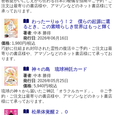
密教徒がいにしえから伝わる日本の秘儀を指南※ご予約・ご
注文は最寄りの書店様や、アマゾンなどのネット書店様にて
承っております。
わったーりゅう！２ 僕らの起源に還
るとき、この素晴らしき世界はもっと輝く
著者
: 中本 勝得
発行日
: 2026年06月16日
価格:
1,980円/税込
巧妙に仕組まれ封印された霊性の復活※ご予約・ご注文は最
寄りの書店様や、アマゾンなどのネット書店様にて承ってお
ります。
神々の島 琉球神託カード
著者
: 中本 勝得
発行日
: 2026年05月25日
価格:
5,940円/税込
琉球の神々から届いたご神託「オラクルカード」。 ※ご予
約・ご注文は最寄りの書店様や、アマゾンなどのネット書店
様にて承っております。
松果体覚醒２．０