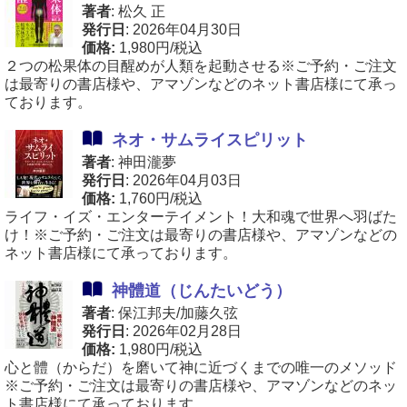
著者
: 松久 正
発行日
: 2026年04月30日
価格:
1,980円/税込
２つの松果体の目醒めが人類を起動させる※ご予約・ご注文
は最寄りの書店様や、アマゾンなどのネット書店様にて承っ
ております。
ネオ・サムライスピリット
著者
: 神田瀧夢
発行日
: 2026年04月03日
価格:
1,760円/税込
ライフ・イズ・エンターテイメント！大和魂で世界へ羽ばた
け！※ご予約・ご注文は最寄りの書店様や、アマゾンなどの
ネット書店様にて承っております。
神體道（じんたいどう）
著者
: 保江邦夫/加藤久弦
発行日
: 2026年02月28日
価格:
1,980円/税込
心と體（からだ）を磨いて神に近づくまでの唯一のメソッド
※ご予約・ご注文は最寄りの書店様や、アマゾンなどのネッ
ト書店様にて承っております。