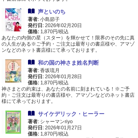
声といのち
著者
: 小島節子
発行日
: 2026年02月20日
価格:
1,870円/税込
あなたの内側の星（スター）を輝かせて！限界のその先に真
の人生がある※ご予約・ご注文は最寄りの書店様や、アマゾ
ンなどのネット書店様にて承っております。
和の国の神さま姓名判断
著者
: 香坂琉月
発行日
: 2026年01月28日
価格:
1,870円/税込
神さまとの約束は、あなたの名前に刻まれている！※ご予
約・ご注文は最寄りの書店様や、アマゾンなどのネット書店
様にて承っております。
サイケデリック・ヒーラー
著者
: シャーマンriyo
発行日
: 2026年01月27日
価格:
1,870円/税込