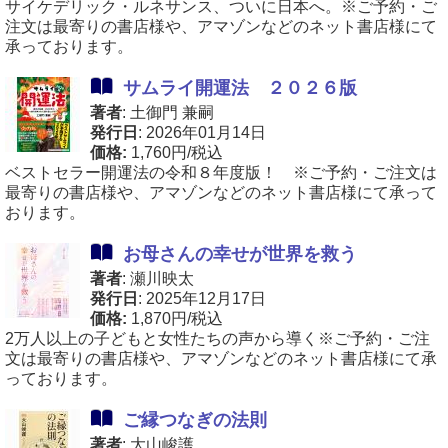
サイケデリック・ルネサンス、ついに日本へ。※ご予約・ご
注文は最寄りの書店様や、アマゾンなどのネット書店様にて
承っております。
サムライ開運法 ２０２６版
著者
: 土御門 兼嗣
発行日
: 2026年01月14日
価格:
1,760円/税込
ベストセラー開運法の令和８年度版！ ※ご予約・ご注文は
最寄りの書店様や、アマゾンなどのネット書店様にて承って
おります。
お母さんの幸せが世界を救う
著者
: 瀬川映太
発行日
: 2025年12月17日
価格:
1,870円/税込
2万人以上の子どもと女性たちの声から導く※ご予約・ご注
文は最寄りの書店様や、アマゾンなどのネット書店様にて承
っております。
ご縁つなぎの法則
著者
: 大山峻護