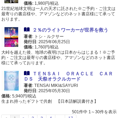
価格:
1,980円/税込
21世紀地球文明は一人の天才に託された※ご予約・ご注文は
最寄りの書店様や、アマゾンなどのネット書店様にて承って
おります。
２％のライトワーカーが世界を救う
著者
: トシ・ルクサー
発行日
: 2025年06月25日
価格:
1,760円/税込
大峠を越えた後、地球の夜明けは日本からはじまる！※ご予
約・ご注文は最寄りの書店様や、アマゾンなどのネット書店
様にて承っております。
ＴＥＮＳＡＩ ＯＲＡＣＬＥ ＣＡＲ
ＤＳ 天祭オラクルカード
著者
: TENSAI MIKI&SAYURI
発行日
: 2025年05月30日
価格:
5,940円/税込
生まれ持ったギフトで共創 【日本語解説書付き】
501件中 1～30件を表示