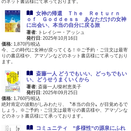
のネット書店様にて承っております。
女神の帰還 Ｔｈｅ Ｒｅｔｕｒｎ
ｏｆ Ｇｏｄｄｅｓｓ あなただけの女神
に出会い、本当の自分に戻る旅
著者
: トレイシー・アッシュ
発行日
: 2025年10月16日
価格:
1,870円/税込
今、この時代に女神が戻ってくる！※ご予約・ご注文は最寄
りの書店様や、アマゾンなどのネット書店様にて承っており
ます。
斎藤一人 どうでもいい、どっちでもい
い、どうせうまくいくから
著者
: 斎藤一人/柴村恵美子
発行日
: 2025年09月25日
価格:
1,760円/税込
絶対肯定の波動がしみわたり、〝本当の自分〟が目覚めるで
しょう。※ご予約・ご注文は最寄りの書店様や、アマゾンな
どのネット書店様にて承っております。
コミュニティ ”多様性”の源泉にふれ