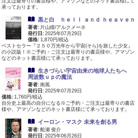
注文は最寄りの書店様や、アマゾンなどのネット書店様にて
承っております。
黒と白 ｈｅｌｌ ａｎｄ ｈｅａｖｅｎ
著者
: 片山瞳/アルクメーネ
発行日
: 2025年07月29日
価格:
1,870円/税込
ベストセラー『２５０万光年から宇宙(そら)を旅した少女』
の小説版！※ご予約・ご注文は最寄りの書店様や、アマゾン
などのネット書店様にて承っております。
生きづらい宇宙由来の地球人たちへ
周波数ｕｐの魔法
著者
: 南風
発行日
: 2025年07月29日
価格:
1,760円/税込
自分史上最高の自分になる※ご予約・ご注文は最寄りの書店
様や、アマゾンなどのネット書店様にて承っております。
イーロン・マスク 未来を創る男
著者
: 船瀬 俊介
発行日
: 2025年06月26日