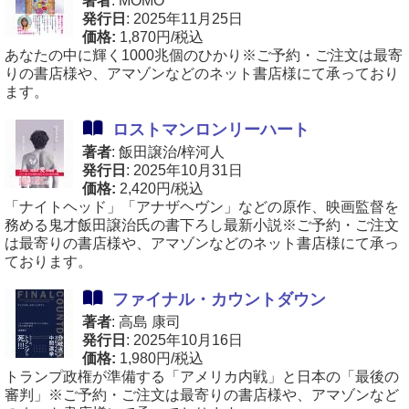
著者
: MOMO
発行日
: 2025年11月25日
価格:
1,870円/税込
あなたの中に輝く1000兆個のひかり※ご予約・ご注文は最寄
りの書店様や、アマゾンなどのネット書店様にて承っており
ます。
ロストマンロンリーハート
著者
: 飯田譲治/梓河人
発行日
: 2025年10月31日
価格:
2,420円/税込
「ナイトヘッド」「アナザヘヴン」などの原作、映画監督を
務める鬼才飯田譲治氏の書下ろし最新小説※ご予約・ご注文
は最寄りの書店様や、アマゾンなどのネット書店様にて承っ
ております。
ファイナル・カウントダウン
著者
: 高島 康司
発行日
: 2025年10月16日
価格:
1,980円/税込
トランプ政権が準備する「アメリカ内戦」と日本の「最後の
審判」※ご予約・ご注文は最寄りの書店様や、アマゾンなど