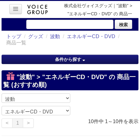
株式会社ヴォイスグッズ｜"波動" >
"エネルギーCD・DVD" の 商品一
覧 (おすすめ順)
検索
トップ
/
グッズ
/
波動
/
エネルギーCD・DVD
/
商品一覧
条件から探す
"波動" > "エネルギーCD・DVD" の 商品一
覧 (おすすめ順)
10件中 1～10件を表示
<
1
>