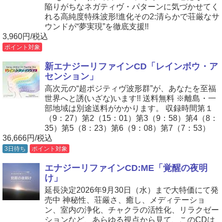
陥りがちなネガティヴ・パターンに気づかせてく
れる高純度特殊波形!進化その2:清らかで荘厳なサ
ウンドが“夢実現”を徹底支援!!
3,960円/税込
ポイント対象
新エナジーリファインCD「レインボウ・ア
センション」
高次元の“超ポジティヴ波形群”が、あなたを至福
世界へと誘(いざな)います!! 送料無料 ※離島・一
部地域は別途送料がかかります。 収録時間第１
（9：27）第2（15：01）第3（9：58）第4（8：
35）第5（8：23）第6（9：08）第7（7：53）
36,666円/税込
3日待ち
ポイント対象
エナジーリファインCD:ME「覚醒の夜明
け」
延長決定2026年9月30日（水）まで大特価にて発
売中 神秘性、荘厳さ、癒し、メディテーショ
ン、室内の浄化、チャクラの活性化、リラクゼー
ションなど、あらゆる視点から見て、このCDは