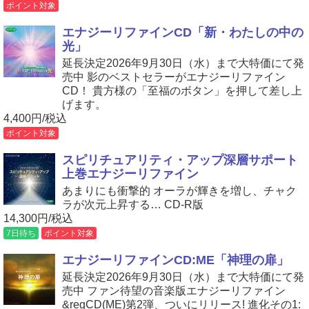
ポイント対象
エナジーリファインCD「新・わたしの中の
光」
延長決定2026年9月30日（水）まで大特価にて発
売中 影のベストセラーがエナジーリファイン
CD！ 貴方様の「至福のボタン」を押して差し上
げます。
4,400円/税込
ポイント対象
スピリチュアリティ・アップ深層サポート
上巻エナジーリファイン
あまりにも衝撃的 オーラが輝きを増し、チャク
ラが次元上昇する… CD-R版
14,300円/税込
7日待ち
ポイント対象
エナジーリファインCD:ME「神理の扉」
延長決定2026年9月30日（水）まで大特価にて発
売中 ファン待望の音楽版エナジーリファイン
&regCD(ME)第2弾、ついにリリース! 進化その1: