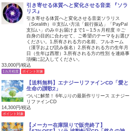
引き寄せる体質へと変化させる音楽 『ソラ
リス』
引き寄せる体質へと変化させる音楽ソラリス
（Soralith）※支払い方法「銀行振込」「PayPal
支払い」のみ※お届けまで1～1.5ヵ月程度 ※ご
自身の目的に合わせて、ご希望のテーマをお選び
ください。1.所有される方の名前、フルネーム
（漢字および読み仮名）2.所有される方の生年月
日（生年は西暦）3.所有される方の性別 を連絡事
項欄に記入してください。
33,000円/税込
1カ月程度
ポイント対象
【送料無料】エナジーリファインCD「愛と
生命の讃歌2」
ついに解禁！ 6年ぶりの最新作リリース エナジー
リファインCD
14,300円/税込
ポイント対象
【メーカー在庫限りで販売終了】
【67%OFF】ソラ 波動転写CD「悠久の神