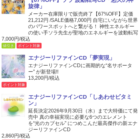
旋律」
メーカー在庫限りで販売終了【67%OFF】定価
21,212円 /SALE価格7,000円 自宅にいながら世界
のパワースポットへと繋がる！ 神性エネルギー
の使い手ソラ先生が聖地のエネルギーを波動転写
7,000円/税込
値引き
ポイント対象
エナジーリファインCD「夢実現」
エナジーリファインCDに画期的な“名サポータ
ー” が新登場!!
13,200円/税込
ポイント対象
エナジーリファインCD「しあわせビタミ
ン」
延長決定2026年9月30日（水）まで大特価にて発
売中 真の幸福実現に必要な6つのエレメント
を“光のカプセル” につめこんだ最高傑作の新エナ
ジーリファインCD
2,860円/税込