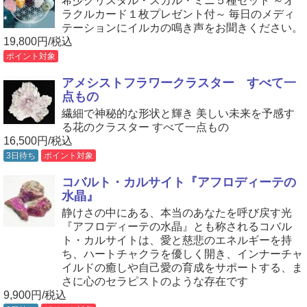
希少クリスタル・スカル・ミニ５種セット ～オ
ラクルカード１枚プレゼント付～ 毎日のメディ
テーションにイルカの鳴き声をお聞きください。
19,800円/税込
ポイント対象
アメシストフラワークラスター すべて一
点もの
繊細で神秘的な形状と輝き 美しい未来を予感す
る花のクラスター すべて一点もの
16,500円/税込
3日待ち
ポイント対象
コバルト・カルサイト『アフロディーテの
水晶』
静けさの中にある、本当のあなたを呼び戻す光
『アフロディーテの水晶』とも称されるコバル
ト・カルサイトは、愛と慈悲のエネルギーを持
ち、ハートチャクラを優しく開き、インナーチャ
イルドの癒しや自己愛の育成をサポートする、ま
さに心のセラピストのような存在です
9,900円/税込