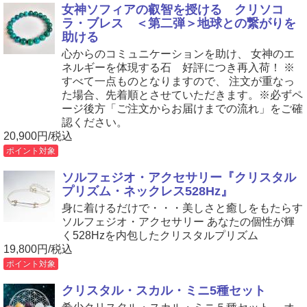
女神ソフィアの叡智を授ける クリソコ
ラ・ブレス ＜第二弾＞地球との繋がりを
助ける
心からのコミュニケーションを助け、 女神のエ
ネルギーを体現する石 好評につき再入荷！ ※
すべて一点ものとなりますので、 注文が重なっ
た場合、先着順とさせていただきます。※必ずペ
ージ後方「ご注文からお届けまでの流れ」をご確
認ください。
20,900円/税込
ポイント対象
ソルフェジオ・アクセサリー『クリスタル
プリズム・ネックレス528Hz』
身に着けるだけで・・・美しさと癒しをもたらす
ソルフェジオ・アクセサリー あなたの個性が輝
く528Hzを内包したクリスタルプリズム
19,800円/税込
ポイント対象
クリスタル・スカル・ミニ5種セット