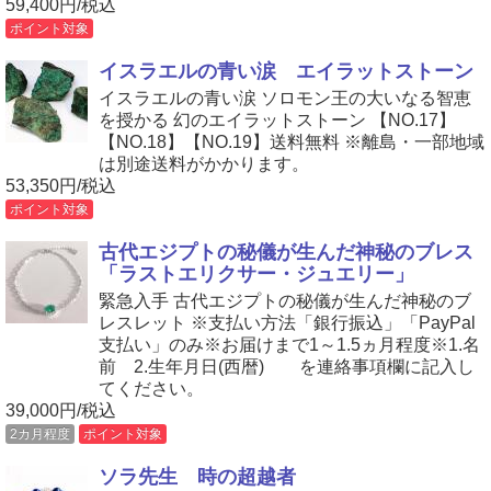
59,400円/税込
ポイント対象
イスラエルの青い涙 エイラットストーン
イスラエルの青い涙 ソロモン王の大いなる智恵
を授かる 幻のエイラットストーン 【NO.17】
【NO.18】【NO.19】送料無料 ※離島・一部地域
は別途送料がかかります。
53,350円/税込
ポイント対象
古代エジプトの秘儀が生んだ神秘のブレス
「ラストエリクサー・ジュエリー」
緊急入手 古代エジプトの秘儀が生んだ神秘のブ
レスレット ※支払い方法「銀行振込」「PayPal
支払い」のみ※お届けまで1～1.5ヵ月程度※1.名
前 2.生年月日(西暦) を連絡事項欄に記入し
てください。
39,000円/税込
2カ月程度
ポイント対象
ソラ先生 時の超越者