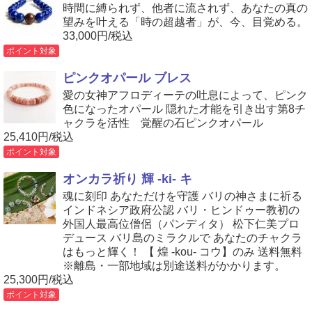
時間に縛られず、他者に流されず、あなたの真の
望みを叶える「時の超越者」が、今、目覚める。
33,000円/税込
ポイント対象
ピンクオパール ブレス
愛の女神アフロディーテの吐息によって、ピンク
色になったオパール 隠れた才能を引き出す第8チ
ャクラを活性 覚醒の石ピンクオパール
25,410円/税込
ポイント対象
オンカラ祈り 輝 -ki- キ
魂に刻印 あなただけを守護 バリの神さまに祈る
インドネシア政府公認 バリ・ヒンドゥー教初の
外国人最高位僧侶（パンディタ） 松下仁美プロ
デュース バリ島のミラクルで あなたのチャクラ
はもっと輝く！ 【 煌 -kou- コウ】のみ 送料無料
※離島・一部地域は別途送料がかかります。
25,300円/税込
ポイント対象