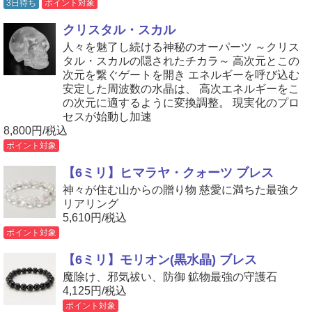
3日待ち
ポイント対象
クリスタル・スカル
人々を魅了し続ける神秘のオーパーツ ～クリス
タル・スカルの隠されたチカラ～ 高次元とこの
次元を繋ぐゲートを開き エネルギーを呼び込む
安定した周波数の水晶は、 高次エネルギーをこ
の次元に適するように変換調整。 現実化のプロ
セスが始動し加速
8,800円/税込
ポイント対象
【6ミリ】ヒマラヤ・クォーツ ブレス
神々が住む山からの贈り物 慈愛に満ちた最強ク
リアリング
5,610円/税込
ポイント対象
【6ミリ】モリオン(黒水晶) ブレス
魔除け、邪気祓い、防御 鉱物最強の守護石
4,125円/税込
ポイント対象