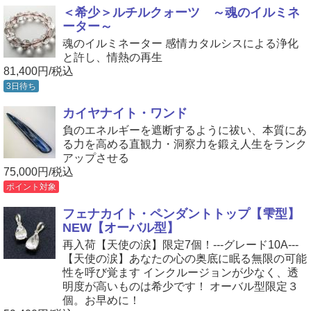
＜希少＞ルチルクォーツ ～魂のイルミネ
ーター～
魂のイルミネーター 感情カタルシスによる浄化
と許し、情熱の再生
81,400円/税込
3日待ち
カイヤナイト・ワンド
負のエネルギーを遮断するように祓い、本質にあ
る力を高める直観力・洞察力を鍛え人生をランク
アップさせる
75,000円/税込
ポイント対象
フェナカイト・ペンダントトップ【雫型】
NEW【オーバル型】
再入荷【天使の涙】限定7個！---グレード10A---
【天使の涙】あなたの心の奥底に眠る無限の可能
性を呼び覚ます インクルージョンが少なく、透
明度が高いものは希少です！ オーバル型限定３
個。お早めに！